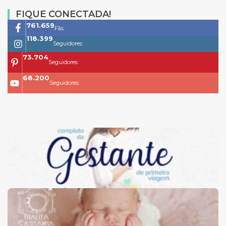
FIQUE CONECTADA!
761.659
Fãs
118.399
Seguidores
73.704
Seguidores
68.200
Seguidores