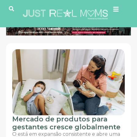
Mercado de produtos para
O c
gestantes cresce globalmente
rea
O está em expansão consistente e abre uma
Vamo