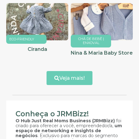
CHÁ DE BEBÊ |
ECO-FRIENDLY
ENXOVAL
Ciranda
Nina & Maria Baby Store
Veja mais!
Conheça o JRMBizz!
O Hub Just Real Moms Business (JRMBizz)
foi
criado para oferecer a você, empreendedor/a,
um
espaço de networking e insights de
negócios
. Exclusivo para marcas do segmento