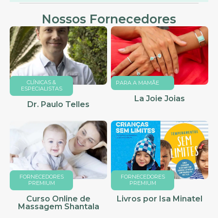
Nossos Fornecedores
CLÍNICAS &
PARA A MAMÃE
ESPECIALISTAS
La Joie Joias
Dr. Paulo Telles
FORNECEDORES
FORNECEDORES
PREMIUM
PREMIUM
Curso Online de
Livros por Isa Minatel
Massagem Shantala