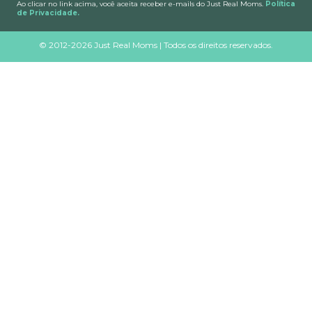
Ao clicar no link acima, você aceita receber e-mails do Just Real Moms.
Política
de Privacidade.
©
2012-2026 Just Real Moms | Todos os direitos reservados.