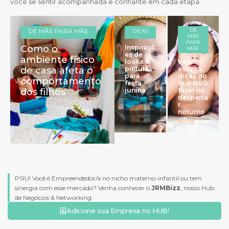
você se sentir acompanhada e confiante em cada etapa.
DE
DE MÃE PARA MÃE
DICAS
MÃE
PARA
Como o
Inspiraçõ
MÃE
es de
ambiente físico
looks e
Vejam
de casa afeta o
pinturas
essas 5
para
dicas do
comportamento
festa
que NÃO
dos filhos
junina
fazer no
desperta
r
noturno
PSIU! Você é Empreendedor/a no nicho materno-infantil ou tem
sinergia com esse mercado? Venha conhecer o
JRMBizz
, nosso Hub
de Negócios & Networking:
Adicione sua Empresa no HUB!