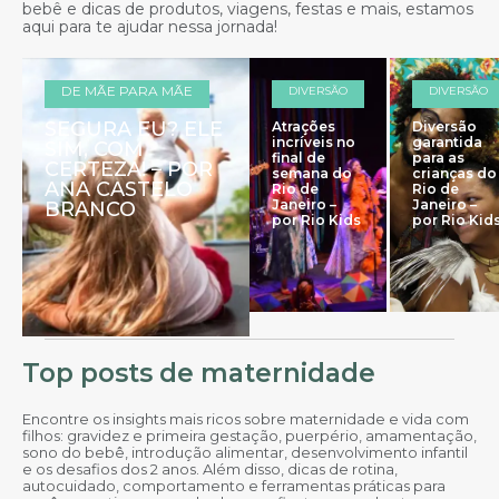
bebê e dicas de produtos, viagens, festas e mais, estamos
aqui para te ajudar nessa jornada!
DE MÃE PARA MÃE
DIVERSÃO
DIVERSÃO
SEGURA EU? ELE
Atrações
Diversão
incríveis no
garantida
SIM, COM
final de
para as
CERTEZA! – POR
semana do
crianças do
ANA CASTELO
Rio de
Rio de
Janeiro –
Janeiro –
BRANCO
por Rio Kids
por Rio Kid
Top posts de maternidade
Encontre os insights mais ricos sobre maternidade e vida com
filhos: gravidez e primeira gestação, puerpério, amamentação,
sono do bebê, introdução alimentar, desenvolvimento infantil
e os desafios dos 2 anos. Além disso, dicas de rotina,
autocuidado, comportamento e ferramentas práticas para