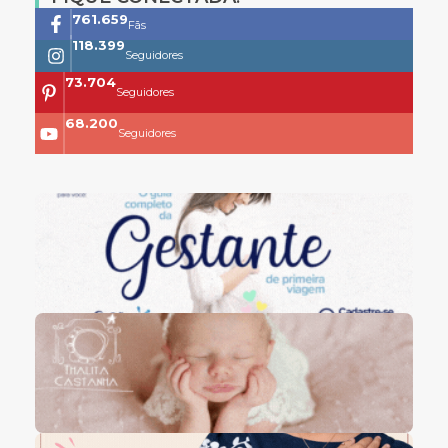
761.659
Fãs
118.399
Seguidores
73.704
Seguidores
68.200
Seguidores