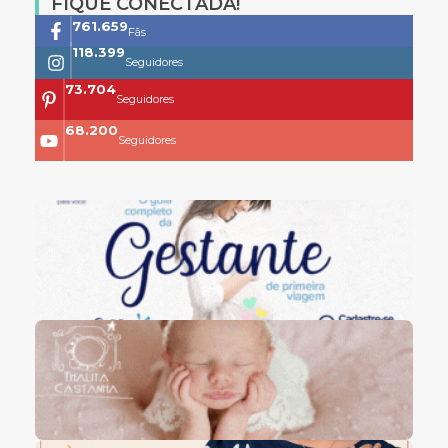
FIQUE CONECTADA!
761.659
Fãs
118.399
Seguidores
73.704
Seguidores
68.200
Seguidores