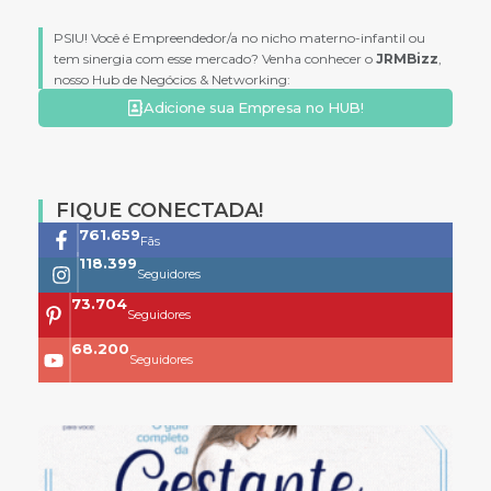
PSIU! Você é Empreendedor/a no nicho materno-infantil ou
tem sinergia com esse mercado? Venha conhecer o
JRMBizz
,
nosso Hub de Negócios & Networking:
Adicione sua Empresa no HUB!
FIQUE CONECTADA!
761.659
Fãs
118.399
Seguidores
73.704
Seguidores
68.200
Seguidores