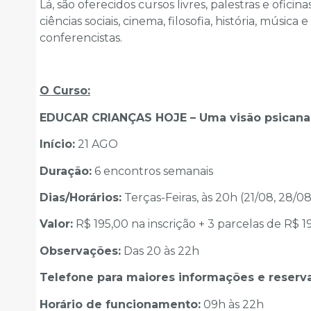
Lá, são oferecidos cursos livres, palestras e oficin
ciências sociais, cinema, filosofia, história, músi
conferencistas.
O Curso:
EDUCAR CRIANÇAS HOJE – Uma visão psicanal
Início:
21 AGO
Duração:
6 encontros semanais
Dias/Horários:
Terças-Feiras, às 20h (21/08, 28/08,
Valor:
R$ 195,00 na inscrição + 3 parcelas de R$ 1
Observações:
Das 20 às 22h
Telefone para maiores informações e reserva
Horário de funcionamento:
09h às 22h