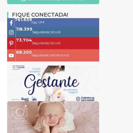
FIQUE CONECTADA!
761.659
|
LIKE
Fãs
118.399
|
Seguidores
SEGUIR
73.704
|
Seguidores
SEGUIR
68.200
|
Seguidores
INSCREVER-SE