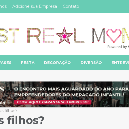
mos
Adicione sua Empresa
Contato
FASES
FESTA
DECORAÇÃO
DIVERSÃO
ENTREV
s filhos?
 filhos?