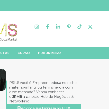
ISTAS
CURSO
HUB JRMBIZZ
PSIU! Você é Empreendedor/a no nicho
materno-infantil ou tem sinergia com
esse mercado? Venha conhecer
o
JRMBizz
, nosso Hub de Negócios &
Networking:
Adicione sua Empresa no HUB!