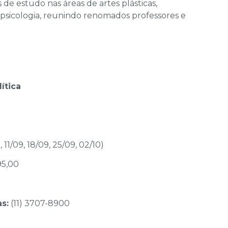
as de estudo nas áreas de artes plásticas,
ca e psicologia, reunindo renomados professores e
ítica
 11/09, 18/09, 25/09, 02/10)
95,00
s:
(11) 3707-8900