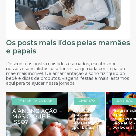
Os posts mais lidos pelas mamães
e papais
Descubra os posts mais lidos e amados, escritos por
nossos especialistas para tornar sua jornada como pai ou
mãe mais incrível. De amamentação a sono tranquilo do
bebê e dicas de produtos, viagens, festas e mais, estamos
aqui para te ajudar nessa jornada!
DE MÃE PARA MÃE
DIVERSÃO
DIVERSÃO
A ANUNCIAÇÃO –
Dicas de
Programaç
passeios
o para
MAS O QUE É
para fazer
crianças em
ISSO?
em Brasília –
São Paulo –
por bora.ai
por bora.ai