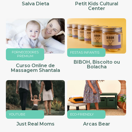
Salva Dieta
Petit Kids Cultural
Center
FORNECEDORES
FESTAS INFANTIS
PREMIUM
BIBOH, Biscoito ou
Curso Online de
Bolacha
Massagem Shantala
YOUTUBE
ECO-FRIENDLY
Just Real Moms
Arcas Bear