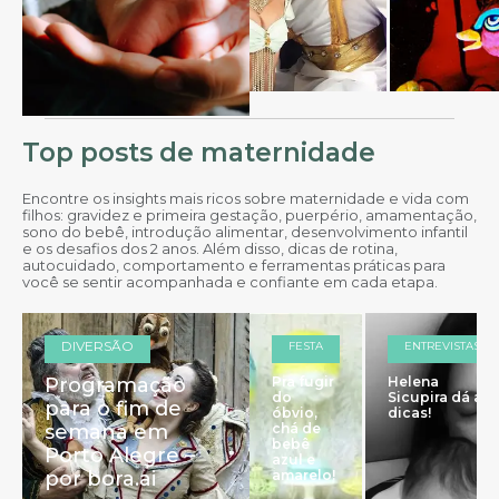
Top posts de maternidade
Encontre os insights mais ricos sobre maternidade e vida com
filhos: gravidez e primeira gestação, puerpério, amamentação,
sono do bebê, introdução alimentar, desenvolvimento infantil
e os desafios dos 2 anos. Além disso, dicas de rotina,
autocuidado, comportamento e ferramentas práticas para
você se sentir acompanhada e confiante em cada etapa.
DIVERSÃO
FESTA
ENTREVISTAS
Programação
Pra fugir
Helena
do
Sicupira dá as
para o fim de
óbvio,
dicas!
semana em
chá de
bebê
Porto Alegre –
azul e
por bora.ai
amarelo!