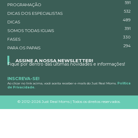
591
PROGRAMAÇÃO
532
DICAS DOS ESPECIALISTAS
489
DICAS
391
SOMOS TODAS IGUAIS
330
FASES
294
PARA OS PAPAIS
ASSINE A NOSSA NEWSLETTER!
Fique por dentro das últimas novidades e informações!
INSCREVA-SE!
Ao clicar no link acima, você aceita receber e-mails do Just Real Moms.
Política
de Privacidade.
©
2012-2026 Just Real Moms | Todos os direitos reservados.