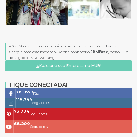
PSIU! Você é Empreendedor/a no nicho materno-infantil ou tem
sinergia com esse mercado? Venha conhecer o
JRMBizz
, nosso Hub
de Negócios & Networking:
Adicione sua Empresa no HUB!
FIQUE CONECTADA!
761.659
Fãs
118.399
Seguidores
73.704
Seguidores
68.200
Seguidores