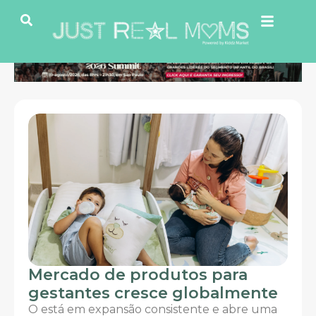
Mercado de produtos para
O c
gestantes cresce globalmente
rea
O está em expansão consistente e abre uma
Vamo