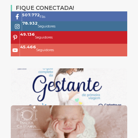
FIQUE CONECTADA!
761.659
Fãs
118.399
Seguidores
73.704
Seguidores
68.200
Seguidores