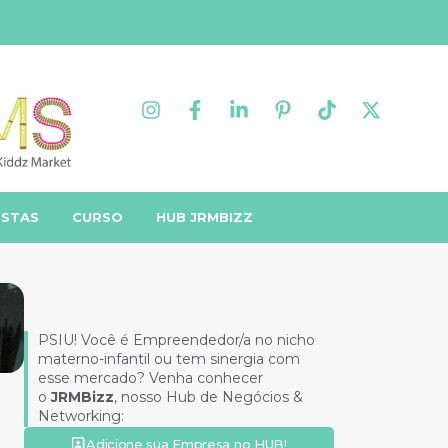
ISTAS
CURSO
HUB JRMBIZZ
PSIU! Você é Empreendedor/a no nicho
materno-infantil ou tem sinergia com
esse mercado? Venha conhecer
o
JRMBizz
, nosso Hub de Negócios &
Networking:
Adicione sua Empresa no HUB!