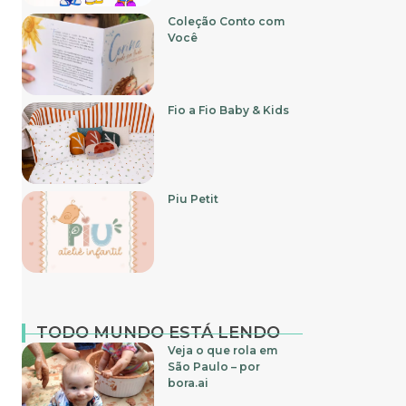
Coleção Conto com
Você
Fio a Fio Baby & Kids
Piu Petit
TODO MUNDO ESTÁ LENDO
Veja o que rola em
São Paulo – por
bora.ai