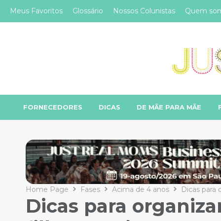
Meus Favoritos
Glossário
Nossos Colunistas
Quem so
FORNECEDORES
DICAS
DE MÃE PARA MÃE
Home Page
Fases
Acima de 4 anos
Dicas para o
Dicas para organizar