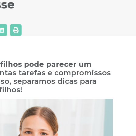
sse
s filhos pode parecer um
antas tarefas e compromissos
sso, separamos dicas para
ilhos!