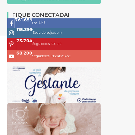
FIQUE CONECTADA!
761.659
|
LIKE
Fãs
118.399
|
Seguidores
SEGUIR
73.704
|
Seguidores
SEGUIR
68.200
|
Seguidores
INSCREVER-SE