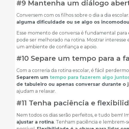
#9 Mantenha um diálogo aber
Conversem com os filhos sobre o dia a dia escolar
alguma dificuldade ou se algo os incomodo
Esse momento de conversa é fundamental para 
pode ser melhorado na rotina. Mostrar interesse e
um ambiente de confiança e apoio.
#10 Separe um tempo para a fa
Com a correria da rotina escolar, é fácil perder
Separem um
tempo para fazerem algo junto
de tabuleiro ou apenas conversar durante o j
ajudam a relaxar.
#11 Tenha paciência e flexibili
Nem todos os dias serão perfeitos, e tudo bem! Im
ajustar a rotina
. Tenham paciência e lembrem-s
possível.
Flexibilidade é a chave para lidar 