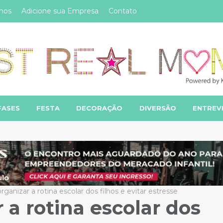
mos
Adicione sua Empresa
Contato
FASES
FESTA
DECORAÇÃO
DIVERSÃO
ENTREV
rganizar a rotina escolar dos filhos e evitar estresse
 a rotina escolar dos