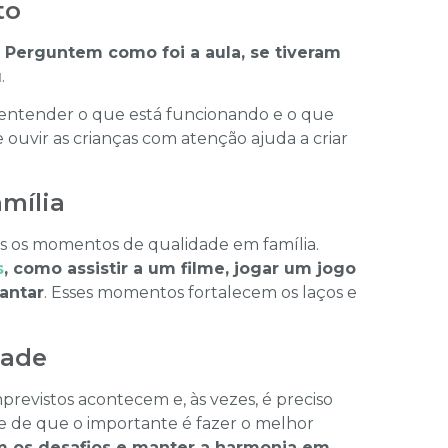
to
.
Perguntem como foi a aula, se tiveram
u
.
entender o que está funcionando e o que
 ouvir as crianças com atenção ajuda a criar
mília
mos os momentos de qualidade em família.
s
, como assistir a um filme, jogar um jogo
antar
. Esses momentos fortalecem os laços e
dade
previstos acontecem e, às vezes, é preciso
e de que o importante é fazer o melhor
com os desafios e manter a harmonia em