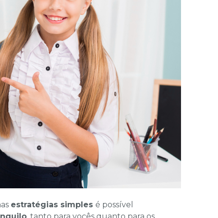
mas
estratégias simples
é possível
anquilo
, tanto para vocês quanto para os