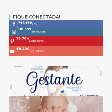
FIQUE CONECTADA!
761.659
Fãs
118.399
Seguidores
73.704
Seguidores
68.200
Seguidores