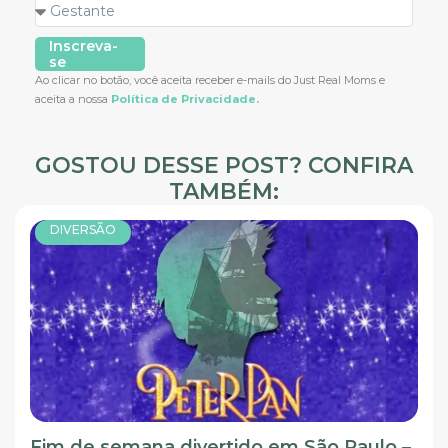
Inscreva-
se
Ao clicar no botão, você aceita receber e-mails do Just Real Moms e
aceita a nossa
Política de Privacidade.
GOSTOU DESSE POST? CONFIRA
TAMBÉM:
DIVERSÃO
Fim de semana divertido em São Paulo –