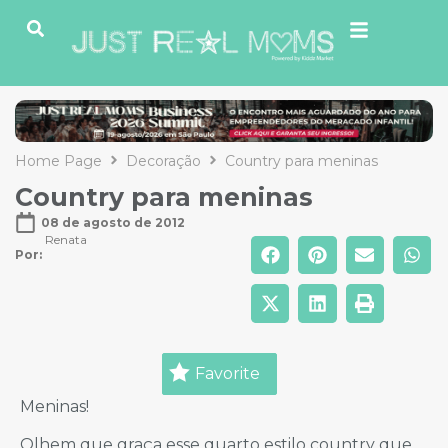
Home Page
Decoração
Country para meninas
Country para meninas
08 de agosto de 2012
Renata
Por: 
Favorite
Meninas!
Olhem que graça esse quarto estilo country que