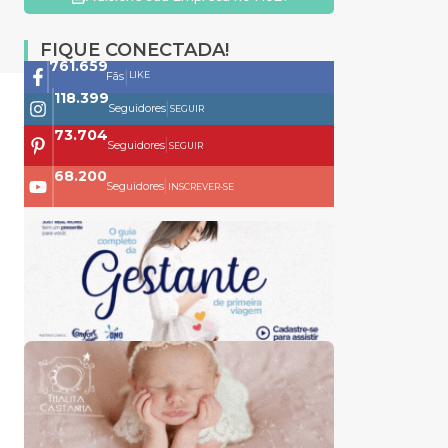
FIQUE CONECTADA!
761.659
|
LIKE
Fãs
118.399
|
Seguidores
SEGUIR
73.704
|
Seguidores
SEGUIR
68.200
|
Seguidores
INSCREVER-SE