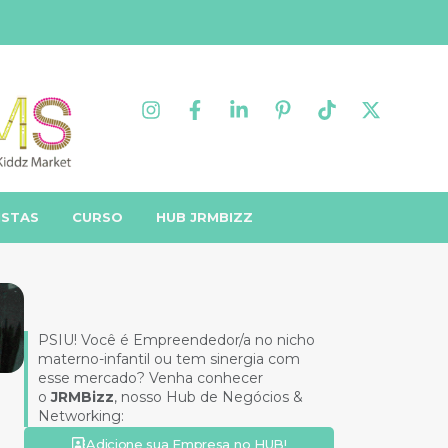
ISTAS
CURSO
HUB JRMBIZZ
PSIU! Você é Empreendedor/a no nicho
materno-infantil ou tem sinergia com
esse mercado? Venha conhecer
o
JRMBizz
, nosso Hub de Negócios &
Networking:
Adicione sua Empresa no HUB!