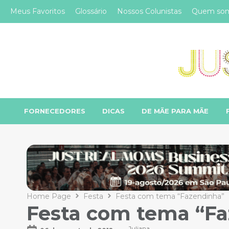
Meus Favoritos
Glossário
Nossos Colunistas
Quem so
FORNECEDORES
DICAS
DE MÃE PARA MÃE
Home Page
Festa
Festa com tema “Fazendinha”
Festa com tema “F
Juliana