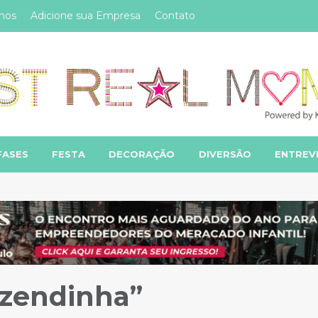
mos
Adicione sua Empresa
Contato
FASES
FESTA
DECORAÇÃO
DIVERSÃO
ENTREV
azendinha”