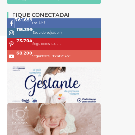
FIQUE CONECTADA!
761.659
|
LIKE
Fãs
118.399
|
Seguidores
SEGUIR
73.704
|
Seguidores
SEGUIR
68.200
|
Seguidores
INSCREVER-SE