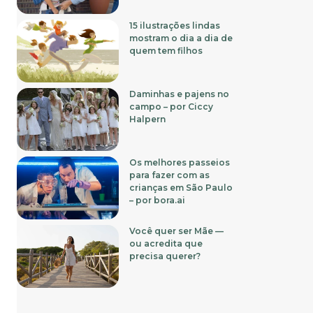
15 ilustrações lindas
mostram o dia a dia de
quem tem filhos
Daminhas e pajens no
campo – por Ciccy
Halpern
Os melhores passeios
para fazer com as
crianças em São Paulo
– por bora.ai
Você quer ser Mãe —
ou acredita que
precisa querer?