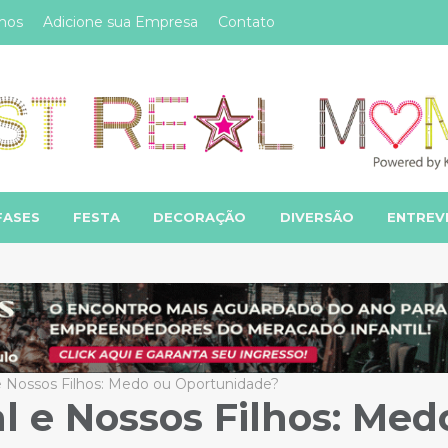
mos
Adicione sua Empresa
Contato
FASES
FESTA
DECORAÇÃO
DIVERSÃO
ENTREV
al e Nossos Filhos: Medo ou Oportunidade?
ial e Nossos Filhos: Med