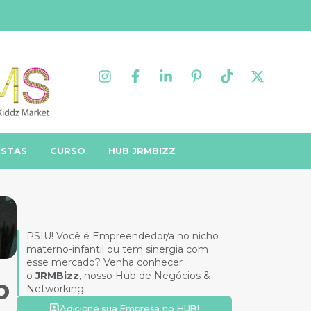
ISTAS
CURSO
HUB JRMBIZZ
PSIU! Você é Empreendedor/a no nicho
materno-infantil ou tem sinergia com
esse mercado? Venha conhecer
o
JRMBizz
, nosso Hub de Negócios &
o
Networking:
Adicione sua Empresa no HUB!