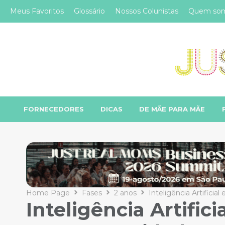
Meus Favoritos
Glossário
Nossos Colunistas
Quem so
FORNECEDORES
DICAS
DE MÃE PARA MÃE
Home Page
Fases
2 anos
Inteligência Artifici
Inteligência Artific