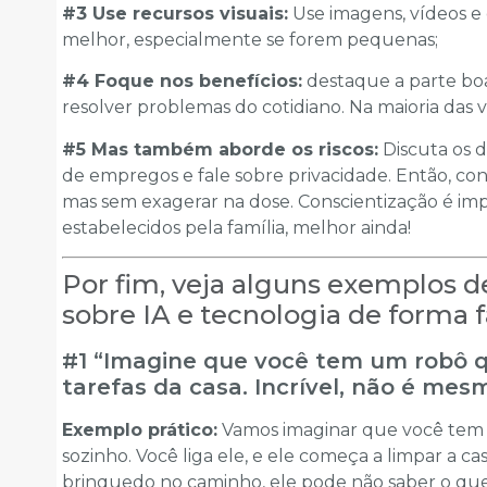
#3 Use recursos visuais:
Use imagens, vídeos e 
melhor, especialmente se forem pequenas;
#4 Foque nos benefícios:
destaque a parte boa
resolver problemas do cotidiano. Na maioria das v
#5 Mas também aborde os riscos:
Discuta os d
de empregos e fale sobre privacidade. Então, co
mas sem exagerar na dose. Conscientização é impo
estabelecidos pela família, melhor ainda!
Por fim, veja alguns exemplos d
sobre IA e tecnologia de forma 
#1 “Imagine que você tem um robô q
tarefas da casa. Incrível, não é mes
Exemplo prático:
Vamos imaginar que você tem 
sozinho. Você liga ele, e ele começa a limpar a c
brinquedo no caminho, ele pode não saber o que