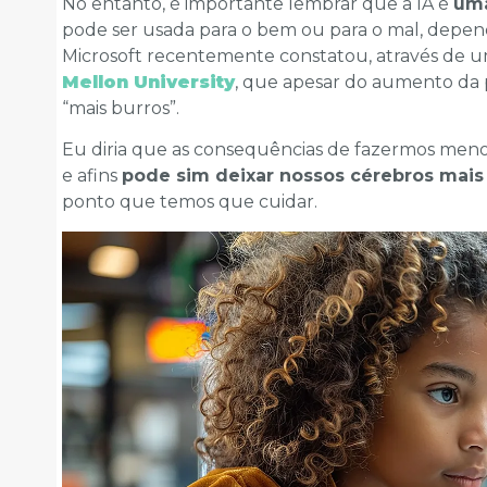
No entanto, é importante lembrar que a IA é
uma
pode ser usada para o bem ou para o mal, depen
Microsoft recentemente constatou, através de u
Mellon University
, que apesar do aumento da p
“mais burros”.
Eu diria que as consequências de fazermos meno
e afins
pode sim deixar nossos cérebros mais
ponto que temos que cuidar.