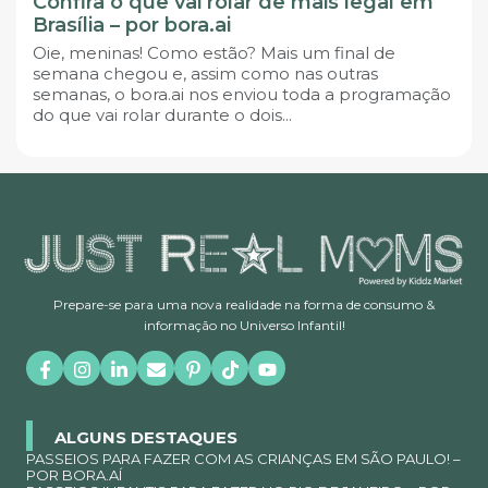
Confira o que vai rolar de mais legal em
Brasília – por bora.ai
Oie, meninas! Como estão? Mais um final de
semana chegou e, assim como nas outras
semanas, o bora.ai nos enviou toda a programação
do que vai rolar durante o dois...
Prepare-se para uma nova realidade na forma de consumo &
informação no Universo Infantil!
ALGUNS DESTAQUES
PASSEIOS PARA FAZER COM AS CRIANÇAS EM SÃO PAULO! –
POR BORA.AÍ