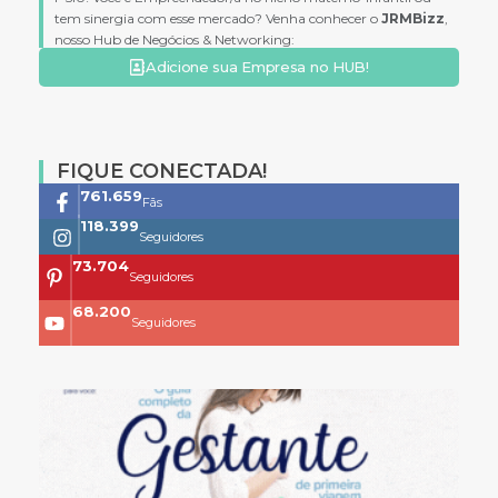
tem sinergia com esse mercado? Venha conhecer o
JRMBizz
,
nosso Hub de Negócios & Networking:
Adicione sua Empresa no HUB!
FIQUE CONECTADA!
761.659
Fãs
118.399
Seguidores
73.704
Seguidores
68.200
Seguidores