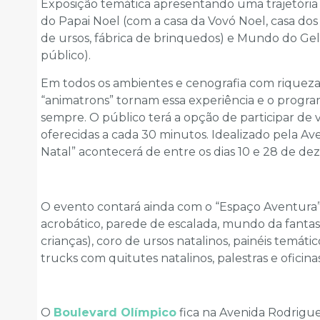
Exposição temática apresentando uma trajetória l
do Papai Noel (com a casa da Vovó Noel, casa do
de ursos, fábrica de brinquedos) e Mundo do Gel
público).
Em todos os ambientes e cenografia com riqueza
“animatrons” tornam essa experiência e o program
sempre. O público terá a opção de participar de 
oferecidas a cada 30 minutos. Idealizado pela 
Natal” acontecerá de entre os dias 10 e 28 de d
O evento contará ainda com o “Espaço Aventura”, 
acrobático, parede de escalada, mundo da fantas
crianças), coro de ursos natalinos, painéis temáti
trucks com quitutes natalinos, palestras e ofic
O
Boulevard Olímpico
fica na Avenida Rodrigue