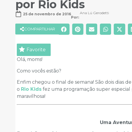
por Rio Kids
Ana Lú Gerodetti
25 de novembro de 2016
Por: 
COMPARTILHAR
Favorite
Olá, moms!
Como vocês estão?
Enfim chegou o final de semana! São dois dias de 
o
Rio Kids
fez uma programação super especial pa
maravilhosa!
Uma Aventur