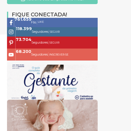
FIQUE CONECTADA!
761.659
|
LIKE
Fãs
118.399
|
Seguidores
SEGUIR
73.704
|
Seguidores
SEGUIR
68.200
|
Seguidores
INSCREVER-SE