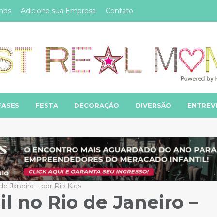
mos
Adicione sua Empresa
Contato
FASES
FESTA
DECORAÇÃO
DIVERSÃO
ENTREV
de Janeiro – por Rio Kids
l no Rio de Janeiro –