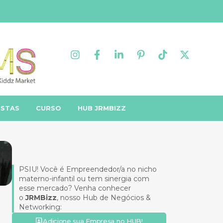
ISTAS
CURSO
HUB JRMBIZZ
PSIU! Você é Empreendedor/a no nicho
materno-infantil ou tem sinergia com
esse mercado? Venha conhecer
o
JRMBizz
, nosso Hub de Negócios &
Networking:
Adicione sua Empresa no HUB!