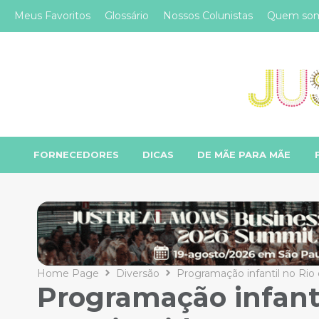
Meus Favoritos
Glossário
Nossos Colunistas
Quem so
FORNECEDORES
DICAS
DE MÃE PARA MÃE
Home Page
Diversão
Programação infantil no Rio 
Programação infanti