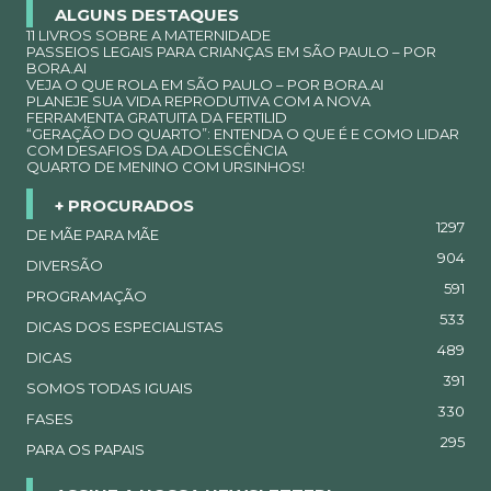
ALGUNS DESTAQUES
11 LIVROS SOBRE A MATERNIDADE
PASSEIOS LEGAIS PARA CRIANÇAS EM SÃO PAULO – POR
BORA.AI
VEJA O QUE ROLA EM SÃO PAULO – POR BORA.AI
PLANEJE SUA VIDA REPRODUTIVA COM A NOVA
FERRAMENTA GRATUITA DA FERTILID
“GERAÇÃO DO QUARTO”: ENTENDA O QUE É E COMO LIDAR
COM DESAFIOS DA ADOLESCÊNCIA
QUARTO DE MENINO COM URSINHOS!
+ PROCURADOS
1297
DE MÃE PARA MÃE
904
DIVERSÃO
591
PROGRAMAÇÃO
533
DICAS DOS ESPECIALISTAS
489
DICAS
391
SOMOS TODAS IGUAIS
330
FASES
295
PARA OS PAPAIS