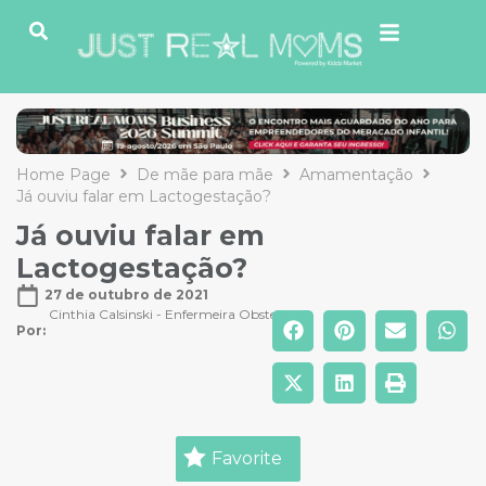
Home Page
De mãe para mãe
Amamentação
Já ouviu falar em Lactogestação?
Já ouviu falar em
Lactogestação?
27 de outubro de 2021
Cinthia Calsinski - Enfermeira Obstetra
Por: 
Favorite