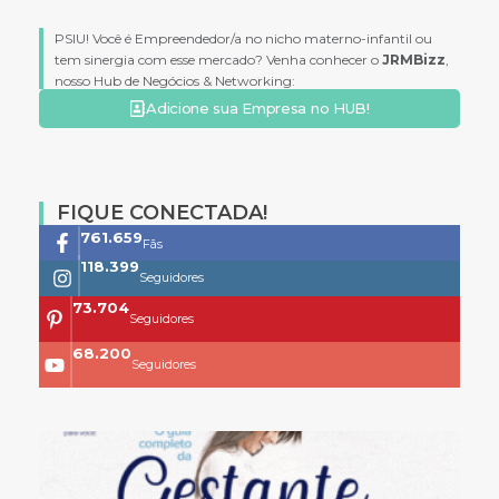
PSIU! Você é Empreendedor/a no nicho materno-infantil ou
tem sinergia com esse mercado? Venha conhecer o
JRMBizz
,
nosso Hub de Negócios & Networking:
Adicione sua Empresa no HUB!
FIQUE CONECTADA!
761.659
Fãs
118.399
Seguidores
73.704
Seguidores
68.200
Seguidores