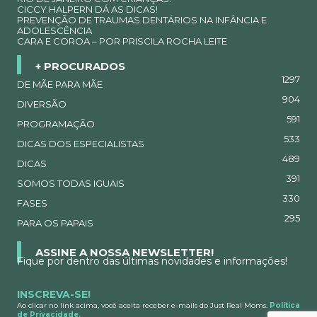
CICCY HALPERN DÁ AS DICAS!
PREVENÇÃO DE TRAUMAS DENTÁRIOS NA INFÂNCIA E
ADOLESCÊNCIA
CARA E COROA – POR PRISCILA ROCHA LEITE
+ PROCURADOS
1297
DE MÃE PARA MÃE
904
DIVERSÃO
591
PROGRAMAÇÃO
533
DICAS DOS ESPECIALISTAS
489
DICAS
391
SOMOS TODAS IGUAIS
330
FASES
295
PARA OS PAPAIS
ASSINE A NOSSA NEWSLETTER!
Fique por dentro das últimas novidades e informações!
INSCREVA-SE!
Ao clicar no link acima, você aceita receber e-mails do Just Real Moms.
Política
de Privacidade.