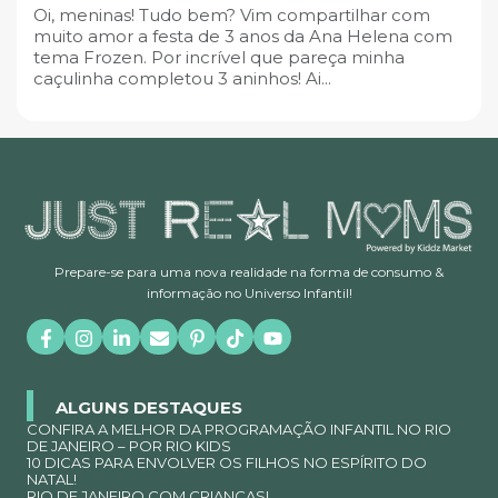
Oi, meninas! Tudo bem? Vim compartilhar com
muito amor a festa de 3 anos da Ana Helena com
tema Frozen. Por incrível que pareça minha
caçulinha completou 3 aninhos! Ai...
Prepare-se para uma nova realidade na forma de consumo &
informação no Universo Infantil!
ALGUNS DESTAQUES
CONFIRA A MELHOR DA PROGRAMAÇÃO INFANTIL NO RIO
DE JANEIRO – POR RIO KIDS
10 DICAS PARA ENVOLVER OS FILHOS NO ESPÍRITO DO
NATAL!
RIO DE JANEIRO COM CRIANÇAS!