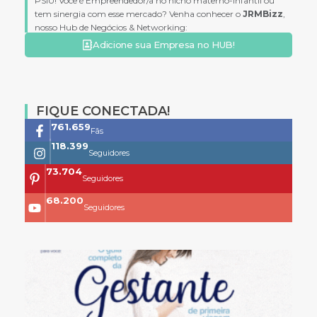
PSIU! Você é Empreendedor/a no nicho materno-infantil ou
tem sinergia com esse mercado? Venha conhecer o
JRMBizz
,
nosso Hub de Negócios & Networking:
Adicione sua Empresa no HUB!
FIQUE CONECTADA!
761.659
Fãs
118.399
Seguidores
73.704
Seguidores
68.200
Seguidores