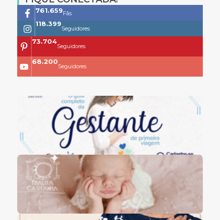
761.659
Fãs
118.399
Seguidores
73.704
Seguidores
68.200
Seguidores