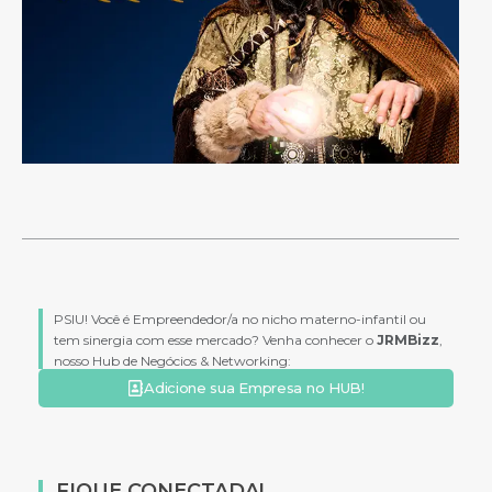
PSIU! Você é Empreendedor/a no nicho materno-infantil ou
tem sinergia com esse mercado? Venha conhecer o
JRMBizz
,
nosso Hub de Negócios & Networking:
Adicione sua Empresa no HUB!
FIQUE CONECTADA!