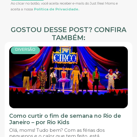
Ao clicar no botão, você aceita receber e-mails do Just Real Moms e
aceita a nossa
Política de Privacidade.
GOSTOU DESSE POST? CONFIRA
TAMBÉM:
DIVERSÃO
Como curtir o fim de semana no Rio de
Janeiro – por Rio Kids
Olá, moms! Tudo bem? Com as férias dos
pequenos e o calor que tem feito, está