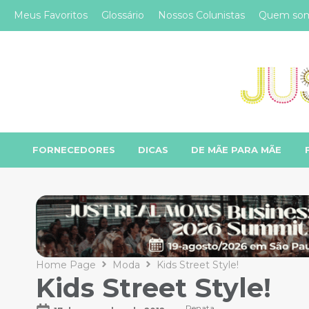
Meus Favoritos
Glossário
Nossos Colunistas
Quem so
FORNECEDORES
DICAS
DE MÃE PARA MÃE
Home Page
Moda
Kids Street Style!
Kids Street Style!
Renata