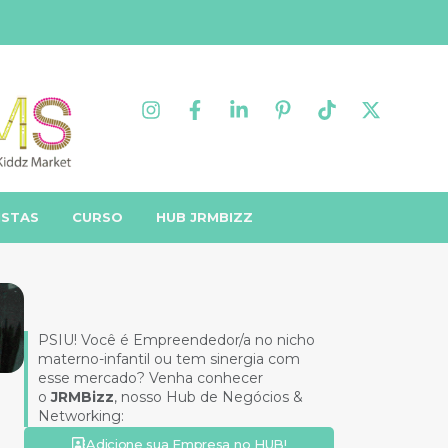
ISTAS
CURSO
HUB JRMBIZZ
PSIU! Você é Empreendedor/a no nicho
materno-infantil ou tem sinergia com
esse mercado? Venha conhecer
o
JRMBizz
, nosso Hub de Negócios &
Networking:
Adicione sua Empresa no HUB!