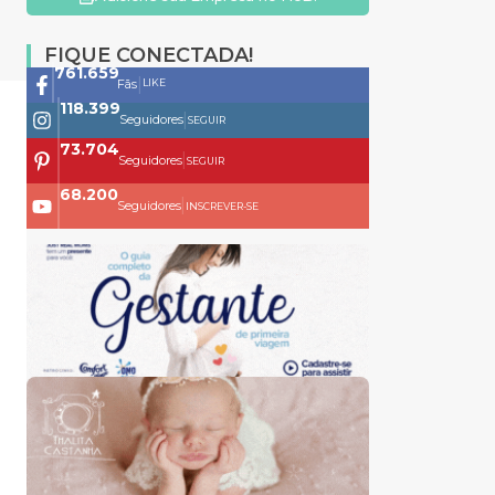
FIQUE CONECTADA!
761.659
|
LIKE
Fãs
118.399
|
Seguidores
SEGUIR
73.704
|
Seguidores
SEGUIR
68.200
|
Seguidores
INSCREVER-SE