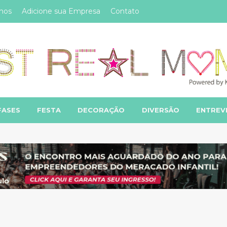
mos
Adicione sua Empresa
Contato
FASES
FESTA
DECORAÇÃO
DIVERSÃO
ENTREV