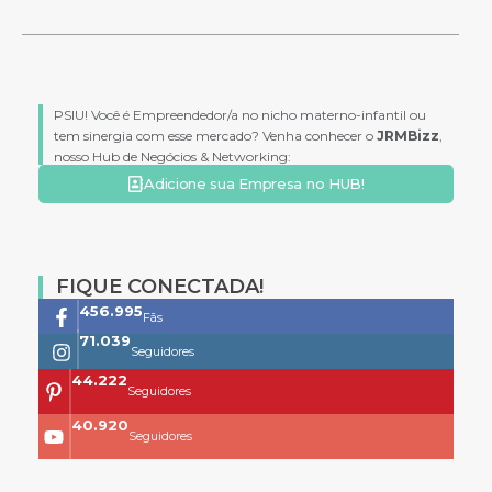
PSIU! Você é Empreendedor/a no nicho materno-infantil ou
tem sinergia com esse mercado? Venha conhecer o
JRMBizz
,
nosso Hub de Negócios & Networking:
Adicione sua Empresa no HUB!
FIQUE CONECTADA!
761.659
Fãs
118.399
Seguidores
73.704
Seguidores
68.200
Seguidores