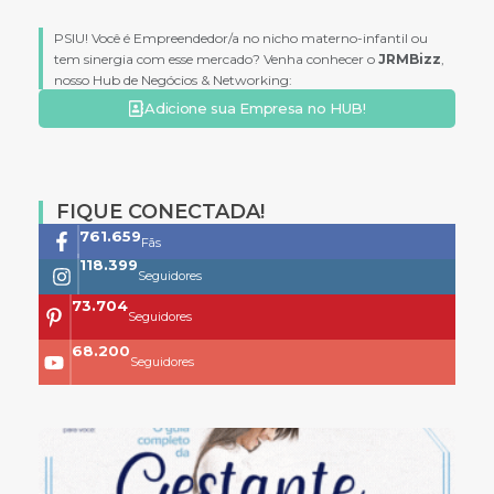
PSIU! Você é Empreendedor/a no nicho materno-infantil ou
tem sinergia com esse mercado? Venha conhecer o
JRMBizz
,
nosso Hub de Negócios & Networking:
Adicione sua Empresa no HUB!
FIQUE CONECTADA!
761.659
Fãs
118.399
Seguidores
73.704
Seguidores
68.200
Seguidores