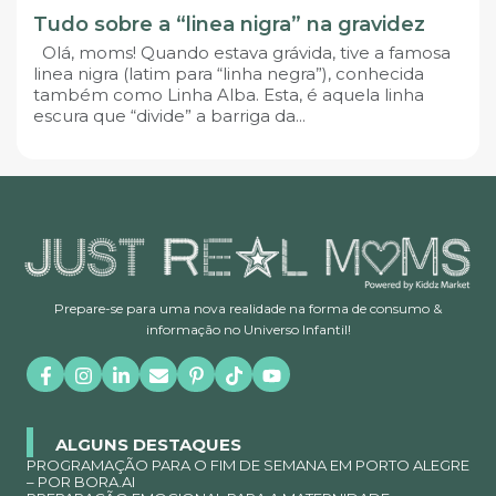
Tudo sobre a “linea nigra” na gravidez
Olá, moms! Quando estava grávida, tive a famosa
linea nigra (latim para “linha negra”), conhecida
também como Linha Alba. Esta, é aquela linha
escura que “divide” a barriga da...
Prepare-se para uma nova realidade na forma de consumo &
informação no Universo Infantil!
ALGUNS DESTAQUES
PROGRAMAÇÃO PARA O FIM DE SEMANA EM PORTO ALEGRE
– POR BORA.AI