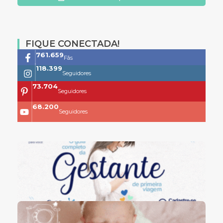
FIQUE CONECTADA!
761.659
Fãs
118.399
Seguidores
73.704
Seguidores
68.200
Seguidores