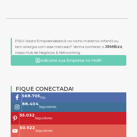
PSIU! Você é Empreendedor/a no nicho materno-infantil ou
tem sinergia com esse mercado? Venha conhecer o
JRMBizz
,
nosso Hub de Negócios & Networking:
Adicione sua Empresa no HUB!
FIQUE CONECTADA!
761.659
Fãs
118.399
Seguidores
73.704
Seguidores
68.200
Seguidores