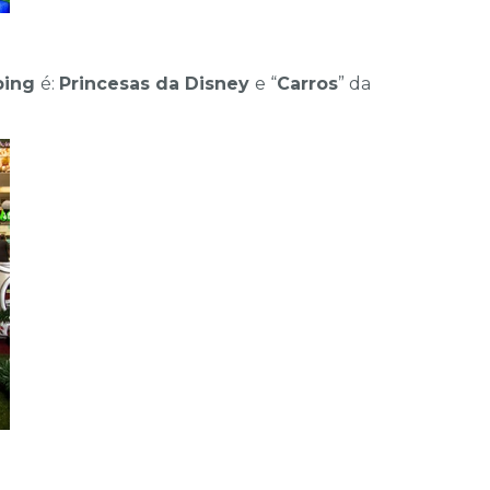
ping
é:
Princesas da Disney
e “
Carros
” da