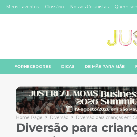
Meus Favoritos
Glossário
Nossos Colunistas
Quem so
FORNECEDORES
DICAS
DE MÃE PARA MÃE
Home Page
Diversão
Diversão para crianças em Ca
Diversão para cria