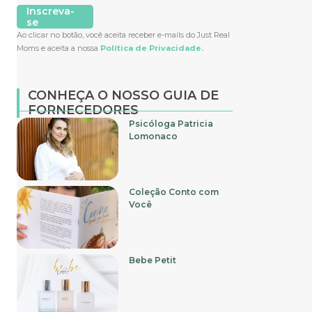
Inscreva-
se
Ao clicar no botão, você aceita receber e-mails do Just Real
Moms e aceita a nossa
Política de Privacidade.
CONHEÇA O NOSSO GUIA DE
FORNECEDORES
Psicóloga Patricia
Lomonaco
Coleção Conto com
Você
Bebe Petit