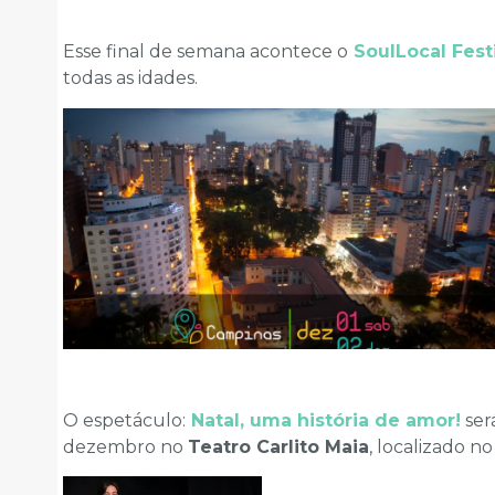
Esse final de semana acontece o
SoulLocal Fest
todas as idades.
O espetáculo:
Natal, uma história de amor!
ser
dezembro no
Teatro Carlito Maia
, localizado n