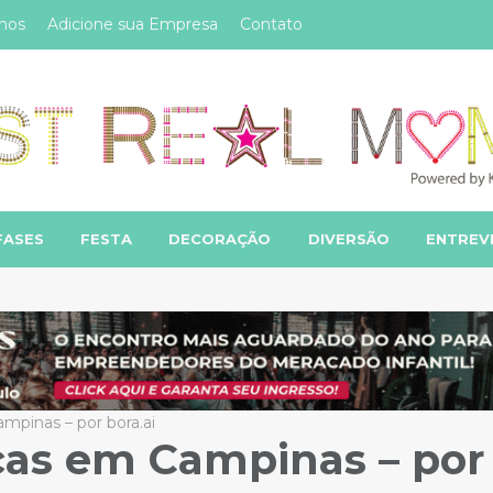
mos
Adicione sua Empresa
Contato
FASES
FESTA
DECORAÇÃO
DIVERSÃO
ENTREV
mpinas – por bora.ai
nças em Campinas – por