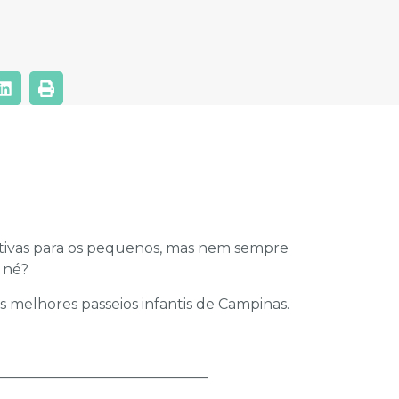
tivas para os pequenos, mas nem sempre
 né?
 melhores passeios infantis de Campinas.
______________________________