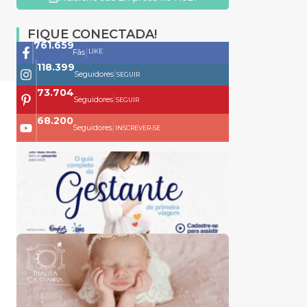
FIQUE CONECTADA!
761.659
|
LIKE
Fãs
118.399
|
Seguidores
SEGUIR
73.704
|
Seguidores
SEGUIR
68.200
|
Seguidores
INSCREVER-SE