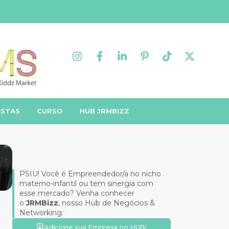
ISTAS
CURSO
HUB JRMBIZZ
PSIU! Você é Empreendedor/a no nicho
materno-infantil ou tem sinergia com
esse mercado? Venha conhecer
o
JRMBizz
, nosso Hub de Negócios &
Networking:
Adicione sua Empresa no HUB!