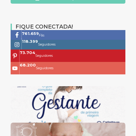
FIQUE CONECTADA!
761.659
Fãs
118.399
Seguidores
73.704
Seguidores
68.200
Seguidores