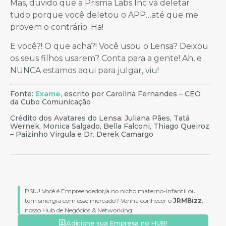
Mas, duvido que a Prisma Labs Inc vá deletar
tudo porque você deletou o APP…até que me
provem o contrário. Ha!
E você?! O que acha?! Você usou o Lensa? Deixou
os seus filhos usarem? Conta para a gente! Ah, e
NUNCA estamos aqui para julgar, viu!
Fonte:
Exame
, escrito por Carolina Fernandes – CEO
da Cubo Comunicação
Crédito dos Avatares do Lensa: Juliana Pães, Tatá
Wernek, Monica Salgado, Bella Falconi, Thiago Queiroz
– Paizinho Virgula e Dr. Derek Camargo
PSIU! Você é Empreendedor/a no nicho materno-infantil ou
tem sinergia com esse mercado? Venha conhecer o
JRMBizz
,
nosso Hub de Negócios & Networking:
Adicione sua Empresa no HUB!