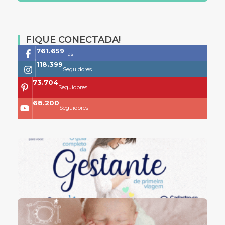
FIQUE CONECTADA!
761.659
Fãs
118.399
Seguidores
73.704
Seguidores
68.200
Seguidores