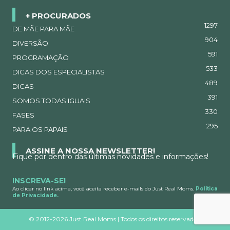
+ PROCURADOS
1297
DE MÃE PARA MÃE
904
DIVERSÃO
591
PROGRAMAÇÃO
533
DICAS DOS ESPECIALISTAS
489
DICAS
391
SOMOS TODAS IGUAIS
330
FASES
295
PARA OS PAPAIS
ASSINE A NOSSA NEWSLETTER!
Fique por dentro das últimas novidades e informações!
INSCREVA-SE!
Ao clicar no link acima, você aceita receber e-mails do Just Real Moms.
Política
de Privacidade.
©
2012-2026 Just Real Moms | Todos os direitos reservados.