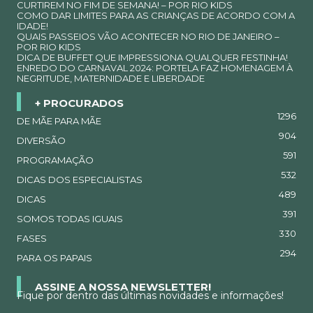
CURTIREM NO FIM DE SEMANA! – POR RIO KIDS
COMO DAR LIMITES PARA AS CRIANÇAS DE ACORDO COM A
IDADE!
QUAIS PASSEIOS VÃO ACONTECER NO RIO DE JANEIRO –
POR RIO KIDS
DICA DE BUFFET QUE IMPRESSIONA QUALQUER FESTINHA!
ENREDO DO CARNAVAL 2024: PORTELA FAZ HOMENAGEM À
NEGRITUDE, MATERNIDADE E LIBERDADE
+ PROCURADOS
1296
DE MÃE PARA MÃE
904
DIVERSÃO
591
PROGRAMAÇÃO
532
DICAS DOS ESPECIALISTAS
489
DICAS
391
SOMOS TODAS IGUAIS
330
FASES
294
PARA OS PAPAIS
ASSINE A NOSSA NEWSLETTER!
Fique por dentro das últimas novidades e informações!