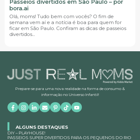
Passeios divertidos em São Paulo – por
bora.ai
Olá, moms! Tudo bem com vocês? O fim de
semana vem aí e a notícia é boa para quem for
ficar em São Paulo. Confiram as dicas de passeios
divertidos...
Prepare-se para uma nova realidade na forma de consumo &
informação no Universo Infantil!
ALGUNS DESTAQUES
DIY – PLAYHOUSE!
PASSEIOS SUPER DIVERTIDOS PARA OS PEQUENOS DO RIO