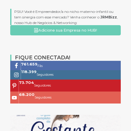
PSIU! Você é Empreendedor/a no nicho materno-infantil ou
tem sinergia com esse mercado? Venha conhecer o
JRMBizz
,
nosso Hub de Negócios & Networking:
Adicione sua Empresa no HUB!
FIQUE CONECTADA!
761.659
Fãs
118.399
Seguidores
73.704
Seguidores
68.200
Seguidores