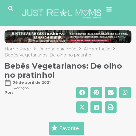
Home Page
De mãe para mãe
Alimentação
Bebês Vegetarianos: De olho no pratinho!
Bebês Vegetarianos: De olho
no pratinho!
06 de abril de 2021
Redação
Por: 
Favorite