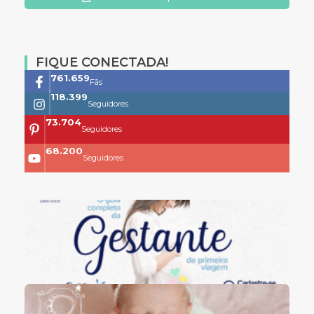
FIQUE CONECTADA!
761.659
Fãs
118.399
Seguidores
73.704
Seguidores
68.200
Seguidores