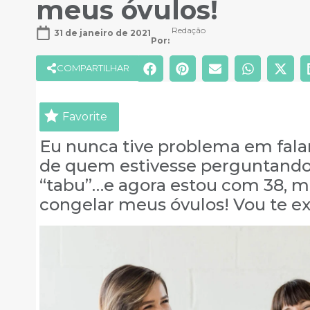
meus óvulos!
Redação
31 de janeiro de 2021
Por: 
COMPARTILHAR
Favorite
Eu nunca tive problema em fal
de quem estivesse perguntando
“tabu”…e agora estou com 38, ma
congelar meus óvulos! Vou te ex