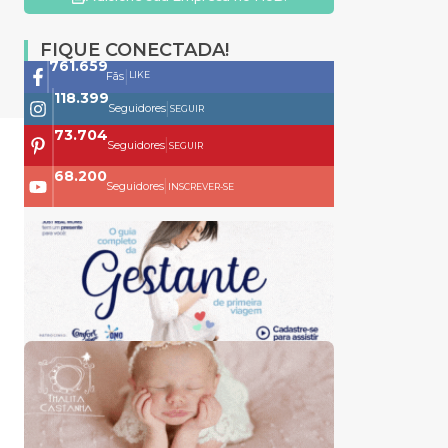
FIQUE CONECTADA!
761.659
|
LIKE
Fãs
118.399
|
Seguidores
SEGUIR
73.704
|
Seguidores
SEGUIR
68.200
|
Seguidores
INSCREVER-SE