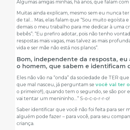
Algumas amigas minhas, há anos, que falam co
Muitas ainda explicam, mesmo sem eu nunca ter 
de tal… Mas, elas falam que “Sou muito egoísta 
demais o meu trabalho para me dedicar à uma cri
bebês”; “Eu prefiro adotar, pois não tenho vont
respostas mais vagas, mas talvez as mais profund
vida e ser mãe não está nos planos”.
Bom, independente da resposta, eu
o homem, que sabem e identificam q
Eles não vão na “onda” da sociedade de TER que c
que mal nasceu, já perguntam se
você vai ter 
o primeiro!!), quando tem o segundo, se são po
vai tentar um menininho…” S-o-c-o-r-r-o!
Saber identificar que você não foi feita para ser 
alguém pode fazer – para você, para seu companhe
criança.