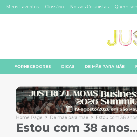
Meus Favoritos
Glossário
Nossos Colunistas
Quem so
FORNECEDORES
DICAS
DE MÃE PARA MÃE
Home Page
De mãe para mãe
Estou com 38 anos
Estou com 38 anos