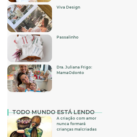
Viva Design
Passalinho
Dra. Juliana Frigo:
MamaOdonto
TODO MUNDO ESTÁ LENDO
A criação com amor
nunca formará
crianças malcriadas