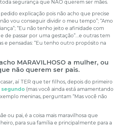
m toda segurança que NÃO querem ser mães.
pedido explicação pois não acho que precise
e não vou conseguir dividir o meu tempo”; “Amo
ança”; “Eu não tenho jeito e afinidade com
ade de passar por uma gestação”…e outras tem
as e pensadas: “Eu tenho outro propósito na
 acho MARAVILHOSO a mulher, ou
ue não querem ser pais.
asar, aí TER que ter filhos, depois do primeiro
o segundo
(mas você ainda está amamentando
r exemplo meninas, perguntam “Mas você não
mãe ou pai, é a coisa mais maravilhosa que
iro, para sua família e principalmente para a