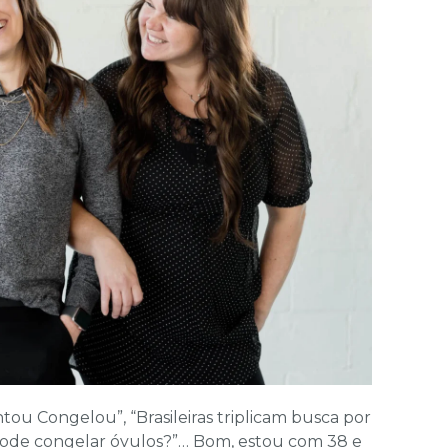
ntou Congelou”, “Brasileiras triplicam busca por
 pode congelar óvulos?”… Bom, estou com 38 e