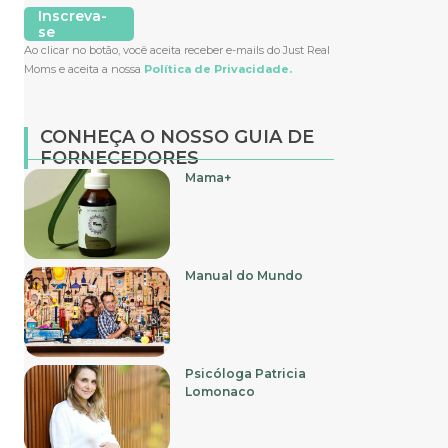
Inscreva-
se
Ao clicar no botão, você aceita receber e-mails do Just Real
Moms e aceita a nossa
Política de Privacidade.
CONHEÇA O NOSSO GUIA DE
FORNECEDORES
Mama+
Manual do Mundo
Psicóloga Patricia
Lomonaco