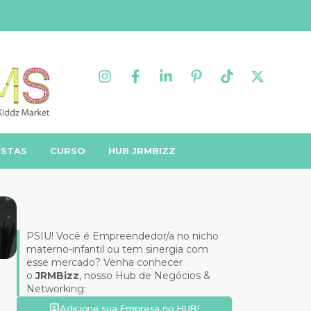
ISTAS
CURSO
HUB JRMBIZZ
PSIU! Você é Empreendedor/a no nicho
materno-infantil ou tem sinergia com
esse mercado? Venha conhecer
o
JRMBizz
, nosso Hub de Negócios &
Networking:
Adicione sua Empresa no HUB!