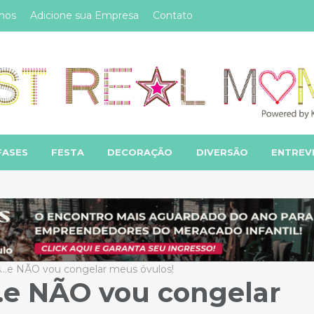
mos
Adicione sua Empresa
Contato
FASES
FESTA
DECORAÇÃO
DIVERSÃO
ENTREV
…e NÃO vou congelar meus óvulos!
…e NÃO vou congelar