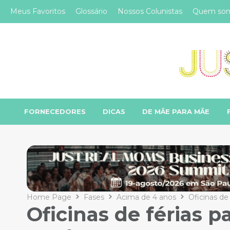
Meus Favoritos
Glossário
Nossos Colunistas
Quem so
FORNECEDORES
DICAS
DE MÃE PARA MÃE
Home Page
Fases
Acima de 4 anos
Oficinas de
Oficinas de férias 