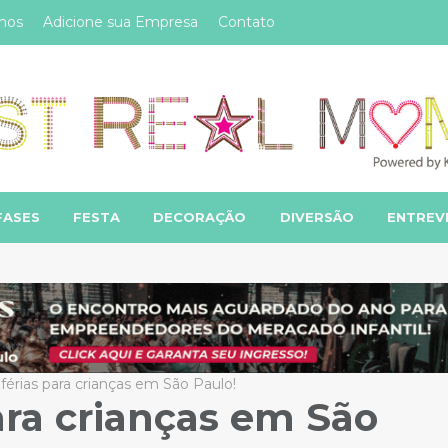
mos
Adicione sua Empresa
Contato
FASES
FESTA
DECORAÇÃO
DIVERSÃO
ENTREV
 férias para crianças em São Paulo!
para crianças em São