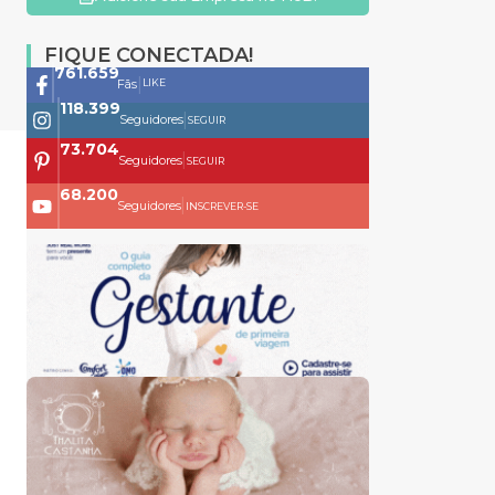
FIQUE CONECTADA!
761.659
|
LIKE
Fãs
118.399
|
Seguidores
SEGUIR
73.704
|
Seguidores
SEGUIR
68.200
|
Seguidores
INSCREVER-SE