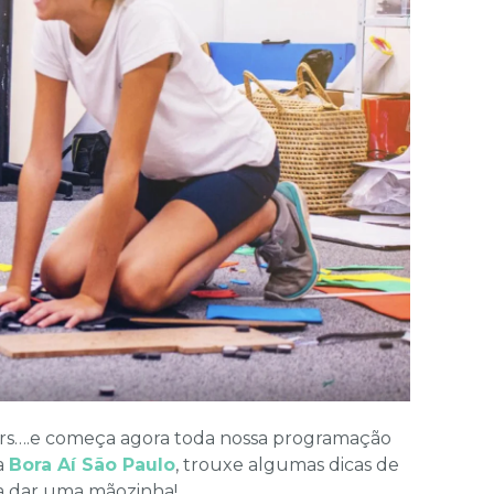
, rs….e começa agora toda nossa programação
ta
Bora Aí São Paulo
, trouxe algumas dicas de
ara dar uma mãozinha!