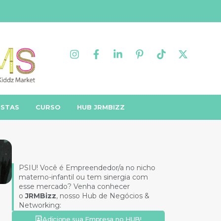
ISTAS
CURSO
HUB JRMBIZZ
PSIU! Você é Empreendedor/a no nicho
materno-infantil ou tem sinergia com
esse mercado? Venha conhecer
o
JRMBizz
, nosso Hub de Negócios &
Networking:
Adicione sua Empresa no HUB!