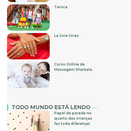
Taioca
La Joie Joias
Curso Online de
Massagem Shantala
TODO MUNDO ESTÁ LENDO
Papel de parede no
quarto das crianças
faz toda diferença!