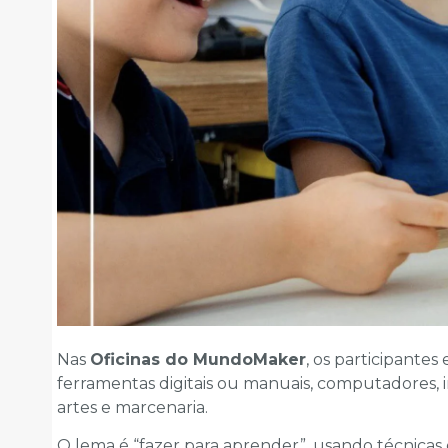
Nas
Oficinas do MundoMaker
, os participantes
ferramentas digitais ou manuais, computadores, im
artes e marcenaria.
O lema é “fazer para aprender”, usando técnicas 