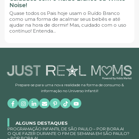
Noise!
Quase todos os Pais hoje usam o Ruído Branco
como uma forma de acalmar seus bebês e até
ajudar na hora de dormir! Mas, cuidado com o uso
contínuo! Entenda...
Prepare-se para uma nova realidade na forma de consumo &
informação no Universo Infantil!
ALGUNS DESTAQUES
PROGRAMAÇÃO INFANTIL DE SÃO PAULO – POR BORA.AI
O QUE FAZER DURANTE O FIM DE SEMANA EM SÃO PAULO?
– POR BORA.AI