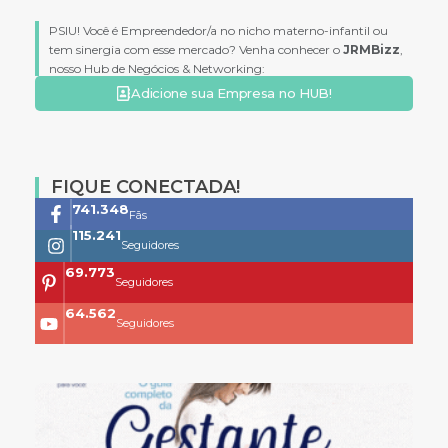
PSIU! Você é Empreendedor/a no nicho materno-infantil ou
tem sinergia com esse mercado? Venha conhecer o
JRMBizz
,
nosso Hub de Negócios & Networking:
Adicione sua Empresa no HUB!
FIQUE CONECTADA!
761.659
Fãs
118.399
Seguidores
73.704
Seguidores
68.200
Seguidores