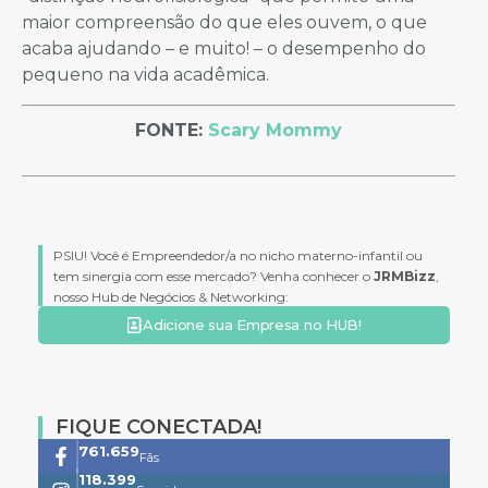
maior compreensão do que eles ouvem, o que
acaba ajudando – e muito! – o desempenho do
pequeno na vida acadêmica.
FONTE:
Scary Mommy
PSIU! Você é Empreendedor/a no nicho materno-infantil ou
tem sinergia com esse mercado? Venha conhecer o
JRMBizz
,
nosso Hub de Negócios & Networking:
Adicione sua Empresa no HUB!
FIQUE CONECTADA!
761.659
Fãs
118.399