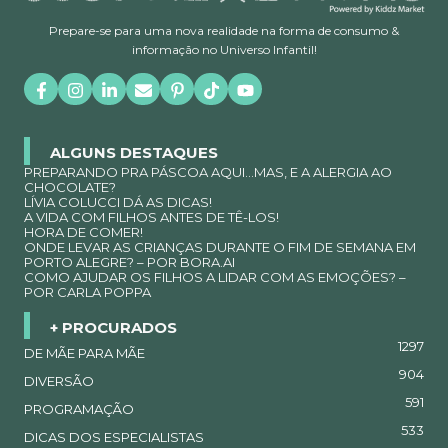
Prepare-se para uma nova realidade na forma de consumo &
informação no Universo Infantil!
ALGUNS DESTAQUES
PREPARANDO PRA PÁSCOA AQUI…MAS, E A ALERGIA AO
CHOCOLATE?
LÍVIA COLUCCI DÁ AS DICAS!
A VIDA COM FILHOS ANTES DE TÊ-LOS!
HORA DE COMER!
ONDE LEVAR AS CRIANÇAS DURANTE O FIM DE SEMANA EM
PORTO ALEGRE? – POR BORA.AI
COMO AJUDAR OS FILHOS A LIDAR COM AS EMOÇÕES? –
POR CARLA POPPA
+ PROCURADOS
1297
DE MÃE PARA MÃE
904
DIVERSÃO
591
PROGRAMAÇÃO
533
DICAS DOS ESPECIALISTAS