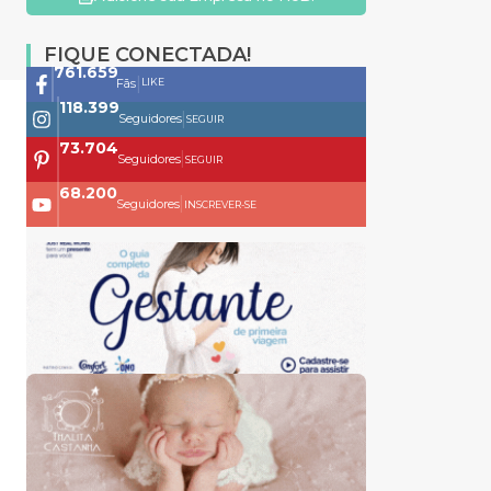
FIQUE CONECTADA!
761.659
|
LIKE
Fãs
118.399
|
Seguidores
SEGUIR
73.704
|
Seguidores
SEGUIR
68.200
|
Seguidores
INSCREVER-SE