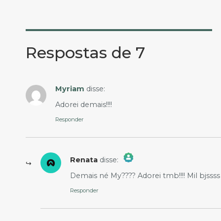
Respostas de 7
Myriam
disse:
Adorei demais!!!!
Responder
Renata
disse:
The Real Person Badge!
Demais né My???? Adorei tmb!!!! Mil bjssss
Anti-Spam by CleanTalk
Responder