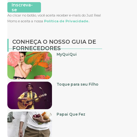
Inscreva-
se
Ao clicar no botão, você aceita receber e-mails do Just Real
Moms e aceita a nossa
Política de Privacidade.
CONHEÇA O NOSSO GUIA DE
FORNECEDORES
MyQuiQui
Toque para seu Filho
Papai Que Fez