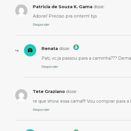
Patricia de Souza K. Gama
disse:
Adorei! Preciso pra ontem! bjs
Responder
Renata
disse:
The Real Person Badge!
Pati, vc ja passou para a caminha??? Demai
Anti-Spam by CleanTalk
Responder
Tete Graziano
disse:
re que show essa cama!!!! Vou comprar para a Is
Responder