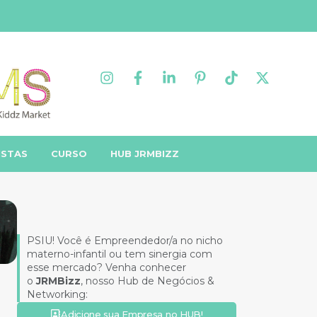
ISTAS
CURSO
HUB JRMBIZZ
PSIU! Você é Empreendedor/a no nicho
materno-infantil ou tem sinergia com
esse mercado? Venha conhecer
o
JRMBizz
, nosso Hub de Negócios &
Networking:
Adicione sua Empresa no HUB!