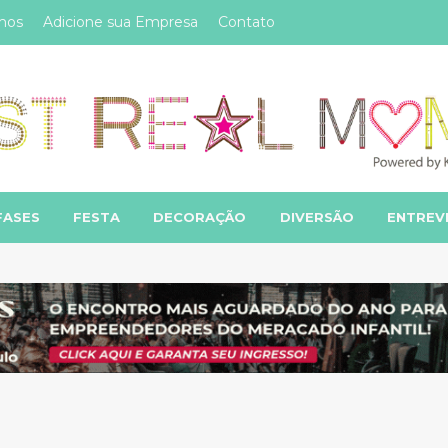
mos
Adicione sua Empresa
Contato
FASES
FESTA
DECORAÇÃO
DIVERSÃO
ENTREV