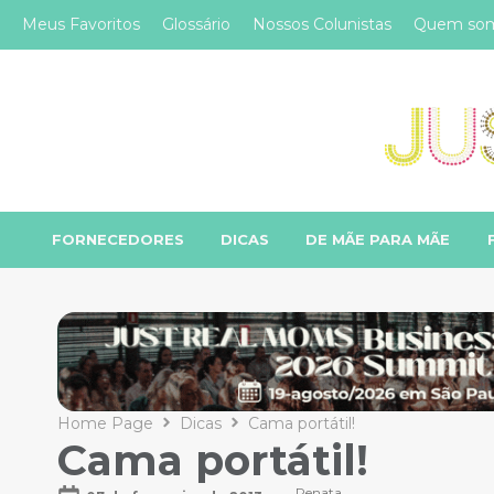
Meus Favoritos
Glossário
Nossos Colunistas
Quem so
FORNECEDORES
DICAS
DE MÃE PARA MÃE
Home Page
Dicas
Cama portátil!
Cama portátil!
Renata