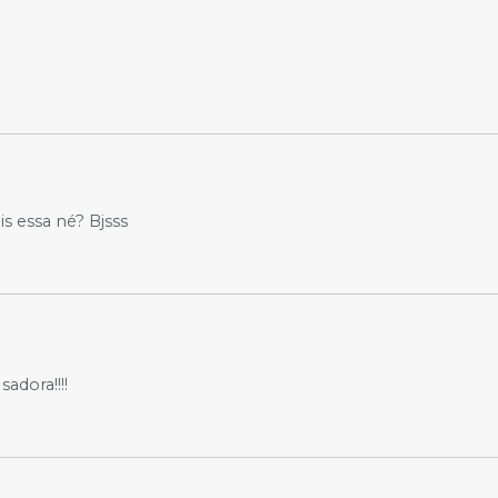
s essa né? Bjsss
adora!!!!