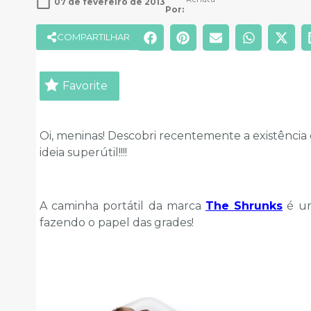
07 de fevereiro de 2013
Por: 
COMPARTILHAR
Favorite
Oi, meninas! Descobri recentemente a existência 
ideia superútil!!!!
A caminha portátil da marca
The Shrunks
é um
fazendo o papel das grades!