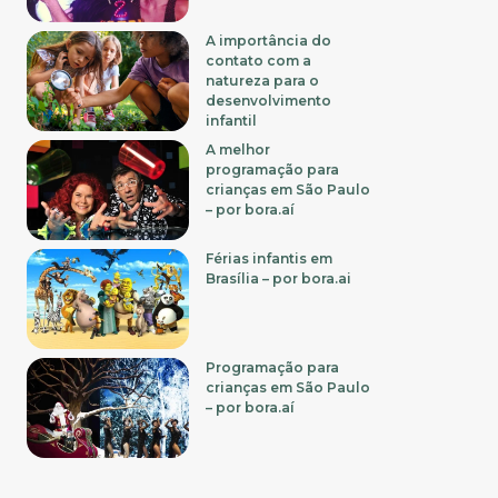
A importância do
contato com a
natureza para o
desenvolvimento
infantil
A melhor
programação para
crianças em São Paulo
– por bora.aí
Férias infantis em
Brasília – por bora.ai
Programação para
crianças em São Paulo
– por bora.aí