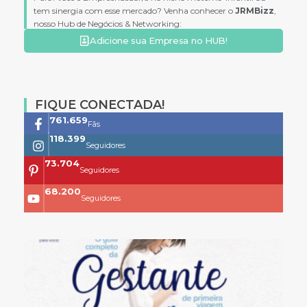
tem sinergia com esse mercado? Venha conhecer o
JRMBizz
,
nosso Hub de Negócios & Networking:
Adicione sua Empresa no HUB!
FIQUE CONECTADA!
761.659
Fãs
118.399
Seguidores
73.704
Seguidores
68.200
Seguidores