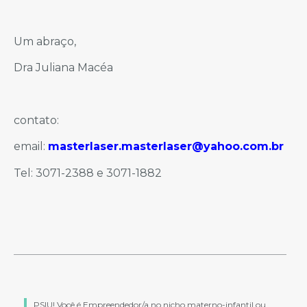
Um abraço,
Dra Juliana Macéa
contato:
email:
masterlaser.masterlaser@yahoo.com.br
Tel: 3071-2388 e 3071-1882
PSIU! Você é Empreendedor/a no nicho materno-infantil ou