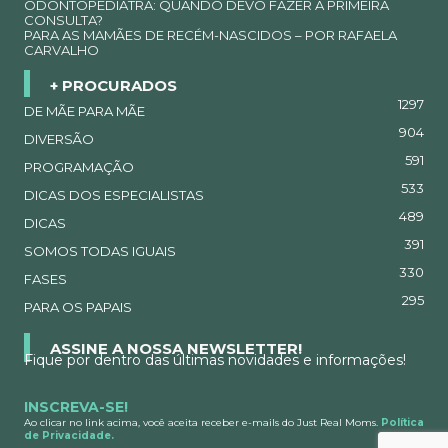
ODONTOPEDIATRA: QUANDO DEVO FAZER A PRIMEIRA
CONSULTA?
PARA AS MAMÃES DE RECÉM-NASCIDOS – POR RAFAELA
CARVALHO
+ PROCURADOS
1297
DE MÃE PARA MÃE
904
DIVERSÃO
591
PROGRAMAÇÃO
533
DICAS DOS ESPECIALISTAS
489
DICAS
391
SOMOS TODAS IGUAIS
330
FASES
295
PARA OS PAPAIS
ASSINE A NOSSA NEWSLETTER!
Fique por dentro das últimas novidades e informações!
INSCREVA-SE!
Ao clicar no link acima, você aceita receber e-mails do Just Real Moms.
Política
de Privacidade.