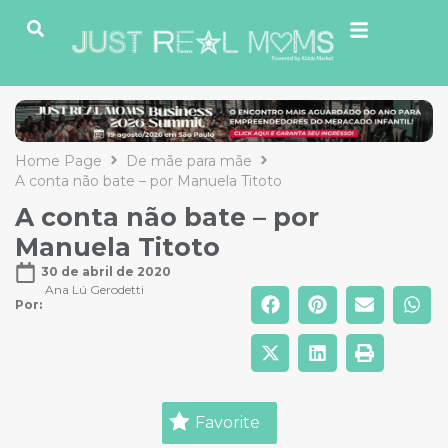
Home Page
De mãe para mãe
A conta não bate – por Manuela Titoto
A conta não bate – por
Manuela Titoto
30 de abril de 2020
Ana Lú Gerodetti
Por: 
Favorite