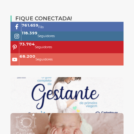
FIQUE CONECTADA!
761.659
Fãs
118.399
Seguidores
73.704
Seguidores
68.200
Seguidores