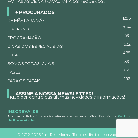
FANTASIAS DE CARNAVAL PARA OS PEQUENOS!
+ PROCURADOS
1295
DE MÃE PARA MÃE
904
DIVERSÃO
591
PROGRAMAÇÃO
532
DICAS DOS ESPECIALISTAS
489
DICAS
391
SOMOS TODAS IGUAIS
330
FASES
293
PARA OS PAPAIS
ASSINE A NOSSA NEWSLETTER!
Fique por dentro das últimas novidades e informações!
INSCREVA-SE!
Ao clicar no link acima, você aceita receber e-mails do Just Real Moms.
Política
de Privacidade.
©
2012-2026 Just Real Moms | Todos os direitos reservados.