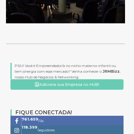
PSIU! Você é Empreendedor/a no nicho materno-infantil ou
tem sinergia com esse mercado? Venha conhecer o
JRMBizz
,
nosso Hub de Negócios & Networking:
Adicione sua Empresa no HUB!
FIQUE CONECTADA!
761.659
Fãs
118.399
Seguidores