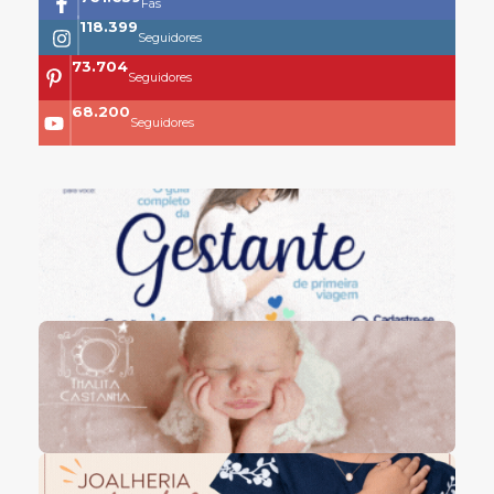
Fãs
118.399
Seguidores
73.704
Seguidores
68.200
Seguidores