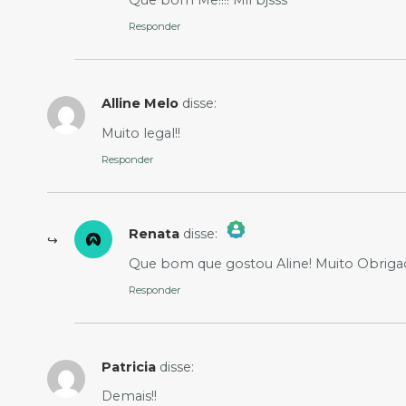
Que bom Me!!!! Mil bjsss
Anti-Spam by CleanTalk
Responder
Alline Melo
disse:
Muito legal!!
Responder
Renata
disse:
The Real Person Badge!
Que bom que gostou Aline! Muito Obrigad
Anti-Spam by CleanTalk
Responder
Patricia
disse:
Demais!!