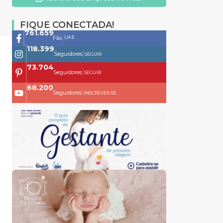
FIQUE CONECTADA!
761.659
|
LIKE
Fãs
118.399
|
Seguidores
SEGUIR
73.704
|
Seguidores
SEGUIR
68.200
|
Seguidores
INSCREVER-SE