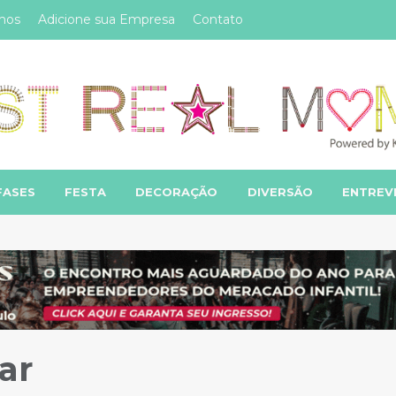
mos
Adicione sua Empresa
Contato
FASES
FESTA
DECORAÇÃO
DIVERSÃO
ENTREV
ar