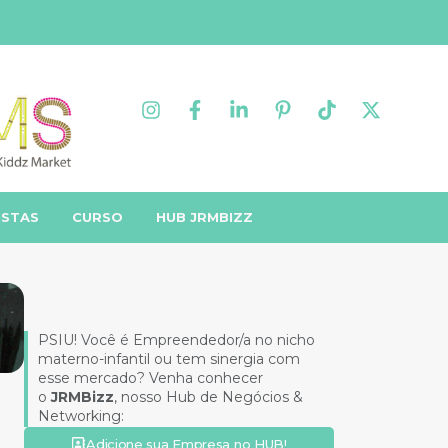
ISTAS
CURSO
HUB JRMBIZZ
PSIU! Você é Empreendedor/a no nicho
materno-infantil ou tem sinergia com
esse mercado? Venha conhecer
o
JRMBizz
, nosso Hub de Negócios &
Networking:
Adicione sua Empresa no HUB!