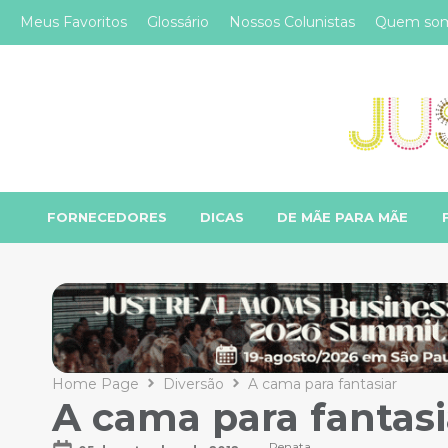
Meus Favoritos
Glossário
Nossos Colunistas
Quem so
FORNECEDORES
DICAS
DE MÃE PARA MÃE
Home Page
Diversão
A cama para fantasiar
A cama para fantasi
Renata