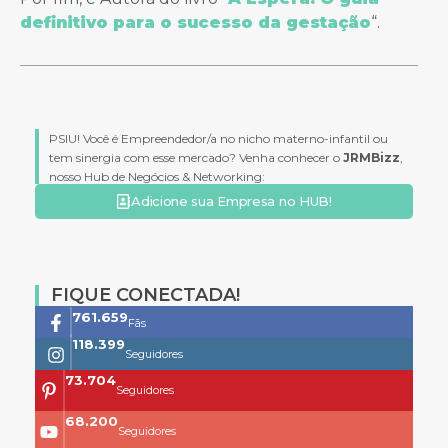
definitivo para o sucesso da gestação
“.
PSIU! Você é Empreendedor/a no nicho materno-infantil ou
tem sinergia com esse mercado? Venha conhecer o
JRMBizz
,
nosso Hub de Negócios & Networking:
Adicione sua Empresa no HUB!
FIQUE CONECTADA!
761.659
Fãs
118.399
Seguidores
73.704
Seguidores
68.200
Seguidores