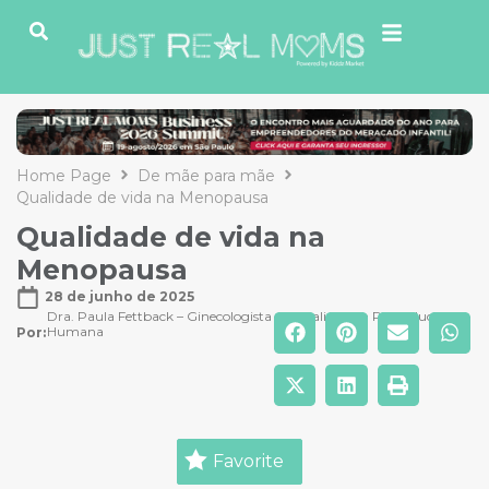
Home Page
De mãe para mãe
Qualidade de vida na Menopausa
Qualidade de vida na
Menopausa
28 de junho de 2025
Dra. Paula Fettback – Ginecologista especialista em Reprodução
Humana
Por: 
Favorite