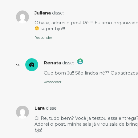
Juliana
disse:
Obaaa, adorei o post Rê!!!!! Eu amo organizad
super bjo!!!
Responder
Renata
disse:
The Real Person Badge!
Que bom Ju!! São lindos né?? Os xadrezes
Anti-Spam by CleanTalk
Responder
Lara
disse:
Oi Re, tudo bem? Você já testou essa entre
Adorei o post, minha sala já virou sala de b
bjs!