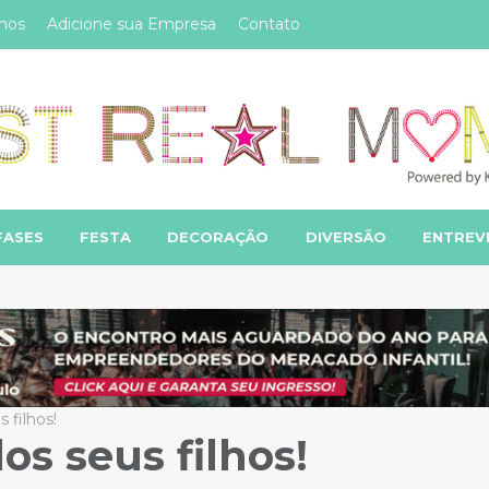
mos
Adicione sua Empresa
Contato
FASES
FESTA
DECORAÇÃO
DIVERSÃO
ENTREV
 filhos!
os seus filhos!