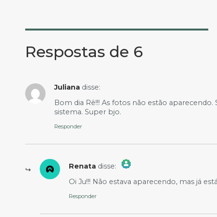
Respostas de 6
Juliana
disse:
Bom dia Rê!!! As fotos não estão aparecendo. 
sistema. Super bjo.
Responder
Renata
disse:
The Real Person Badge!
Oi Ju!!! Não estava aparecendo, mas já está 
Anti-Spam by CleanTalk
Responder