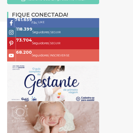
FIQUE CONECTADA!
761.659
|
LIKE
Fãs
118.399
|
Seguidores
SEGUIR
73.704
|
Seguidores
SEGUIR
68.200
|
Seguidores
INSCREVER-SE