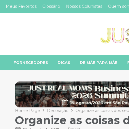
Meus Favoritos
Glossário
Nossos Colunistas
Quem so
FORNECEDORES
DICAS
DE MÃE PARA MÃE
Home Page
Decoração
Organize as coisas dos seus
Organize as coisas d
Renata