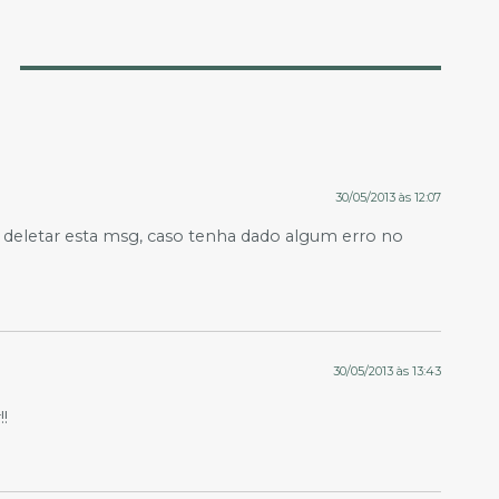
30/05/2013 às 12:07
 deletar esta msg, caso tenha dado algum erro no
30/05/2013 às 13:43
!!