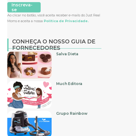
Inscreva-
se
Ao clicar no botão, você aceita receber e-mails do Just Real
Moms e aceita a nossa
Política de Privacidade.
CONHEÇA O NOSSO GUIA DE
FORNECEDORES
Salva Dieta
Much Editora
Grupo Rainbow