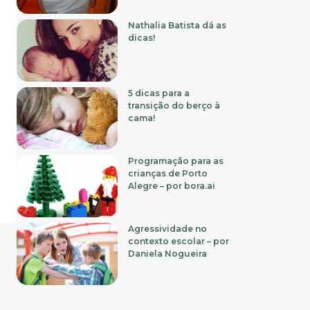
Nathalia Batista dá as
dicas!
5 dicas para a
transição do berço à
cama!
Programação para as
crianças de Porto
Alegre – por bora.ai
Agressividade no
contexto escolar – por
Daniela Nogueira