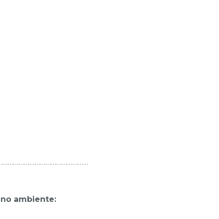
……………………………………………
 no ambiente: