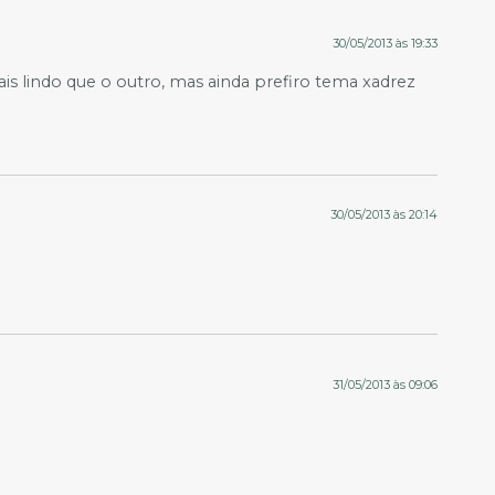
30/05/2013 às 19:33
ais lindo que o outro, mas ainda prefiro tema xadrez
30/05/2013 às 20:14
31/05/2013 às 09:06