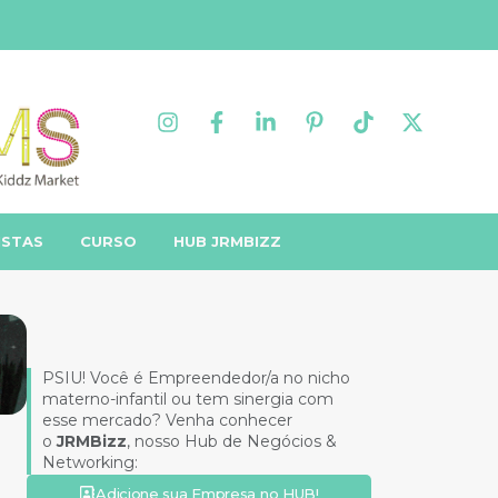
ISTAS
CURSO
HUB JRMBIZZ
PSIU! Você é Empreendedor/a no nicho
materno-infantil ou tem sinergia com
esse mercado? Venha conhecer
o
JRMBizz
, nosso Hub de Negócios &
Networking:
Adicione sua Empresa no HUB!