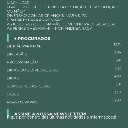
MACHUCAR
FLACIDEZ DE PELE DEPOIS DA GESTAÇÃO… TEM SOLUÇÃO
OU NÃO?
DIVERSÃO COM AS CRIANÇAS: MÃE VS. PAI
SPA PARTY PARA AS MENINAS!
AS 10 COISAS QUE UMA MÃE DE MENINO PRECISA SABER!
AS FÉRIAS CHEGARAM!!! – POR ANDRÉA RACY
+ PROCURADOS
1295
DE MÃE PARA MÃE
904
DIVERSÃO
591
PROGRAMAÇÃO
532
DICAS DOS ESPECIALISTAS
489
DICAS
391
SOMOS TODAS IGUAIS
330
FASES
293
PARA OS PAPAIS
ASSINE A NOSSA NEWSLETTER!
Fique por dentro das últimas novidades e informações!