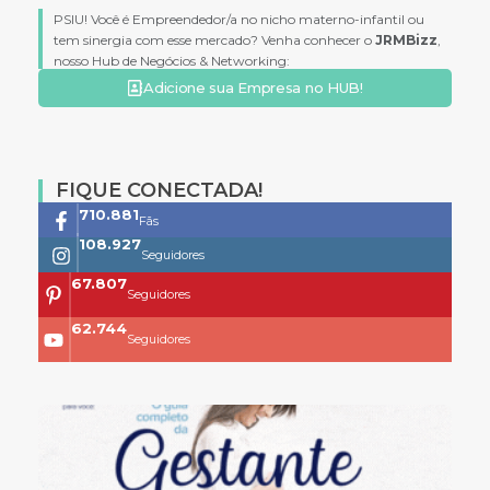
PSIU! Você é Empreendedor/a no nicho materno-infantil ou
tem sinergia com esse mercado? Venha conhecer o
JRMBizz
,
nosso Hub de Negócios & Networking:
Adicione sua Empresa no HUB!
FIQUE CONECTADA!
761.659
Fãs
118.399
Seguidores
73.704
Seguidores
68.200
Seguidores