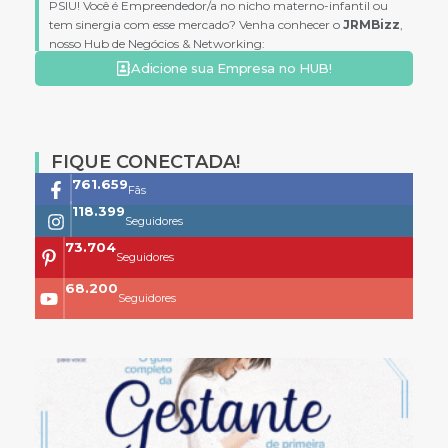
PSIU! Você é Empreendedor/a no nicho materno-infantil ou
tem sinergia com esse mercado? Venha conhecer o
JRMBizz
,
nosso Hub de Negócios & Networking:
Adicione sua Empresa no HUB!
FIQUE CONECTADA!
761.659
Fãs
118.399
Seguidores
73.704
Seguidores
68.200
Seguidores