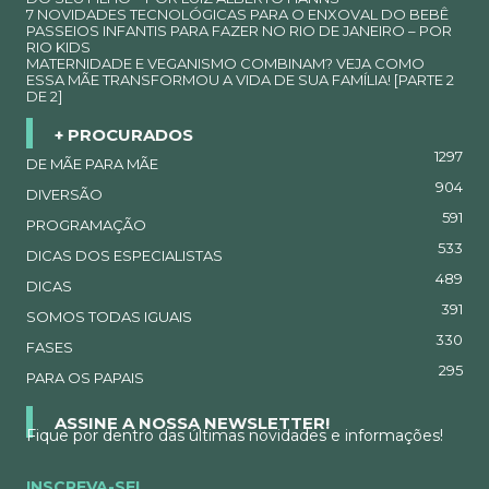
7 NOVIDADES TECNOLÓGICAS PARA O ENXOVAL DO BEBÊ
PASSEIOS INFANTIS PARA FAZER NO RIO DE JANEIRO – POR
RIO KIDS
MATERNIDADE E VEGANISMO COMBINAM? VEJA COMO
ESSA MÃE TRANSFORMOU A VIDA DE SUA FAMÍLIA! [PARTE 2
DE 2]
+ PROCURADOS
1297
DE MÃE PARA MÃE
904
DIVERSÃO
591
PROGRAMAÇÃO
533
DICAS DOS ESPECIALISTAS
489
DICAS
391
SOMOS TODAS IGUAIS
330
FASES
295
PARA OS PAPAIS
ASSINE A NOSSA NEWSLETTER!
Fique por dentro das últimas novidades e informações!
INSCREVA-SE!