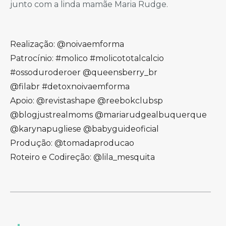
junto com a linda mamãe Maria Rudge.
Realização: @noivaemforma
Patrocínio: #molico #molicototalcalcio
#ossoduroderoer @queensberry_br
@filabr #detoxnoivaemforma
Apoio: @revistashape @reebokclubsp
@blogjustrealmoms @mariarudgealbuquerque
@karynapugliese @babyguideoficial
Produção: @tomadaproducao
Roteiro e Codireção: @lila_mesquita