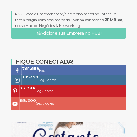
PSIU! Você é Empreendedor/a no nicho materno-infantil ou
tem sinergia com esse mercado? Venha conhecer o
JRMBizz
,
nosso Hub de Negócios & Networking:
Adicione sua Empresa no HUB!
FIQUE CONECTADA!
761.659
Fãs
118.399
Seguidores
73.704
Seguidores
68.200
Seguidores