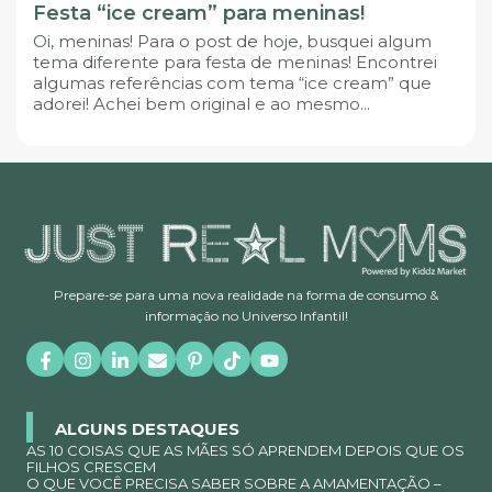
Festa “ice cream” para meninas!
Oi, meninas! Para o post de hoje, busquei algum
tema diferente para festa de meninas! Encontrei
algumas referências com tema “ice cream” que
adorei! Achei bem original e ao mesmo...
Prepare-se para uma nova realidade na forma de consumo &
informação no Universo Infantil!
ALGUNS DESTAQUES
AS 10 COISAS QUE AS MÃES SÓ APRENDEM DEPOIS QUE OS
FILHOS CRESCEM
O QUE VOCÊ PRECISA SABER SOBRE A AMAMENTAÇÃO –