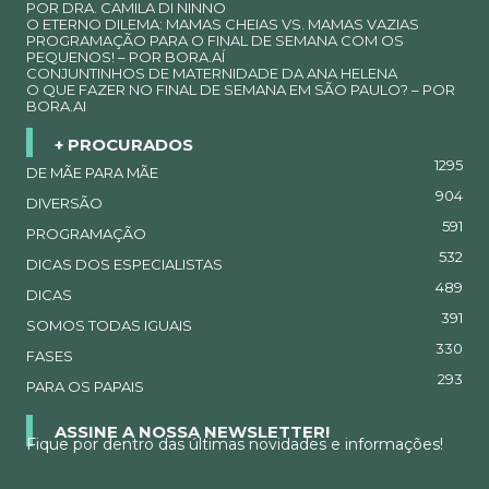
POR DRA. CAMILA DI NINNO
O ETERNO DILEMA: MAMAS CHEIAS VS. MAMAS VAZIAS
PROGRAMAÇÃO PARA O FINAL DE SEMANA COM OS
PEQUENOS! – POR BORA.AÍ
CONJUNTINHOS DE MATERNIDADE DA ANA HELENA
O QUE FAZER NO FINAL DE SEMANA EM SÃO PAULO? – POR
BORA.AI
+ PROCURADOS
1295
DE MÃE PARA MÃE
904
DIVERSÃO
591
PROGRAMAÇÃO
532
DICAS DOS ESPECIALISTAS
489
DICAS
391
SOMOS TODAS IGUAIS
330
FASES
293
PARA OS PAPAIS
ASSINE A NOSSA NEWSLETTER!
Fique por dentro das últimas novidades e informações!