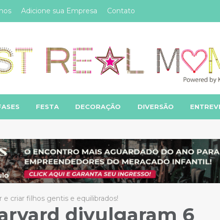
mos
Adicione sua Empresa
Contato
FASES
FESTA
DECORAÇÃO
DIVERSÃO
ENTREV
 criar filhos gentis e equilibrados!
arvard divulgaram 6