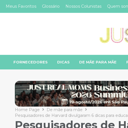
Meus Favoritos
Glossário
Nossos Colunistas
Quem so
FORNECEDORES
DICAS
DE MÃE PARA MÃE
Home Page
De mãe para mãe
Pesquisadores de Harvard divulgaram 6 dicas para educar e
Pesquisadores de H