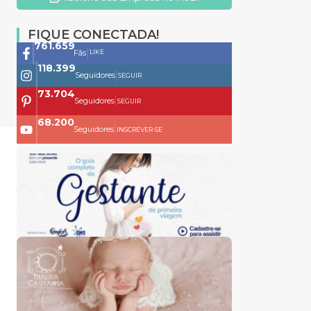
FIQUE CONECTADA!
761.659
|
LIKE
Fãs
118.399
|
Seguidores
SEGUIR
73.704
|
Seguidores
SEGUIR
68.200
|
Seguidores
INSCREVER-SE