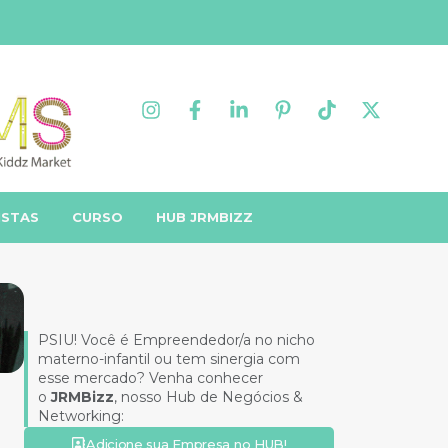
ISTAS
CURSO
HUB JRMBIZZ
PSIU! Você é Empreendedor/a no nicho
materno-infantil ou tem sinergia com
esse mercado? Venha conhecer
o
JRMBizz
, nosso Hub de Negócios &
Networking:
Adicione sua Empresa no HUB!