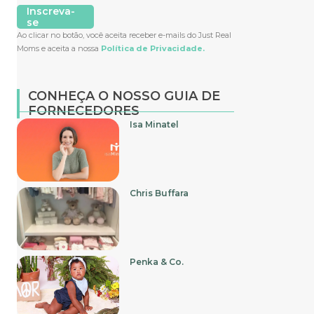
Inscreva-
se
Ao clicar no botão, você aceita receber e-mails do Just Real
Moms e aceita a nossa
Política de Privacidade.
CONHEÇA O NOSSO GUIA DE
FORNECEDORES
Isa Minatel
Chris Buffara
Penka & Co.