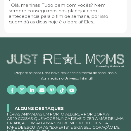
Olá, meninas! Tudo bem com vocês? Nem
sempre conseguimos nos planejar com
antecedência para o fim de semana, por isso
quem dá as dicas hoje é o bora.ai! Eles...
Prepare-se para uma nova realidade na forma de consumo &
informação no Universo Infantil!
ALGUNS DESTAQUES
FÉRIAS ANIMADAS EM PORTO ALEGRE – POR BORA.AI
AS 10 COISAS QUE VOCÊ NUNCA DEVE DIZER À MÃE DE UMA
CRIANÇA COM ALGUMA SÍNDROME OU DEFICIÊNCIA
PARE DE ESCUTAR AS “EXPERTS” E SIGA SEU CORAÇÃO DE