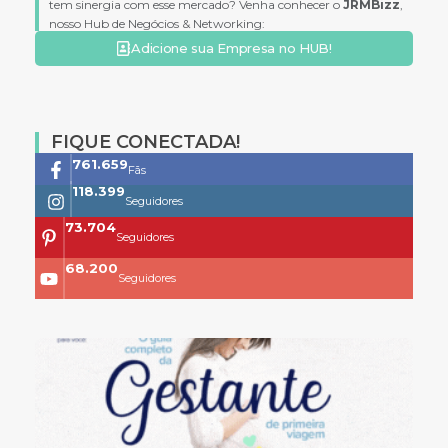
tem sinergia com esse mercado? Venha conhecer o
JRMBizz
,
nosso Hub de Negócios & Networking:
Adicione sua Empresa no HUB!
FIQUE CONECTADA!
761.659
Fãs
118.399
Seguidores
73.704
Seguidores
68.200
Seguidores