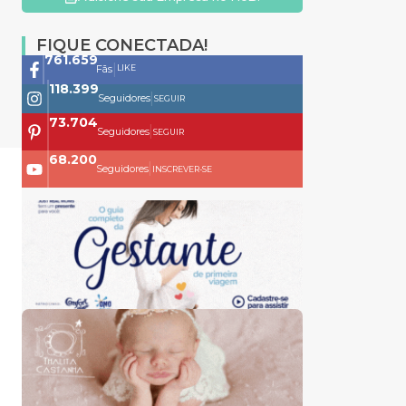
FIQUE CONECTADA!
761.659
|
LIKE
Fãs
118.399
|
Seguidores
SEGUIR
73.704
|
Seguidores
SEGUIR
68.200
|
Seguidores
INSCREVER-SE