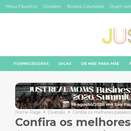
Meus Favoritos
Glossário
Nossos Colunistas
Quem so
FORNECEDORES
DICAS
DE MÃE PARA MÃE
Home Page
Diversão
Confira os melhores passeios
Confira os melhores