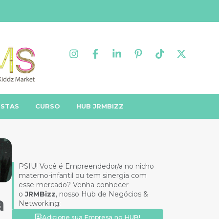
ISTAS
CURSO
HUB JRMBIZZ
PSIU! Você é Empreendedor/a no nicho
materno-infantil ou tem sinergia com
esse mercado? Venha conhecer
o
JRMBizz
, nosso Hub de Negócios &
a
Networking:
Adicione sua Empresa no HUB!