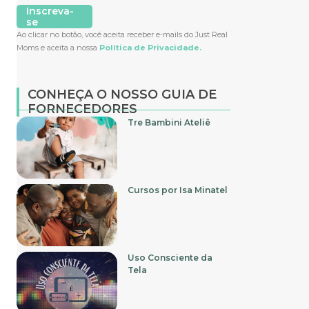
Inscreva-
se
Ao clicar no botão, você aceita receber e-mails do Just Real
Moms e aceita a nossa
Política de Privacidade.
CONHEÇA O NOSSO GUIA DE
FORNECEDORES
Tre Bambini Ateliê
Cursos por Isa Minatel
Uso Consciente da
Tela