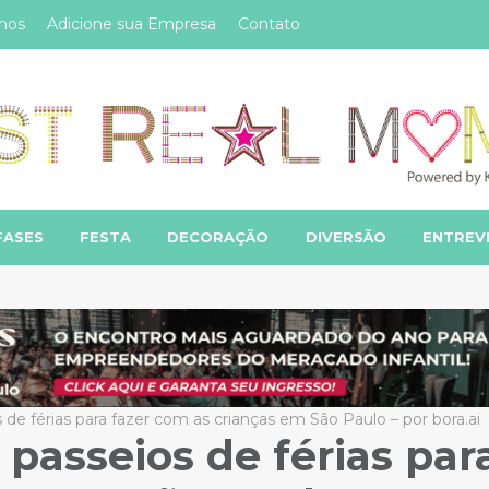
mos
Adicione sua Empresa
Contato
FASES
FESTA
DECORAÇÃO
DIVERSÃO
ENTREV
 de férias para fazer com as crianças em São Paulo – por bora.ai
 passeios de férias par