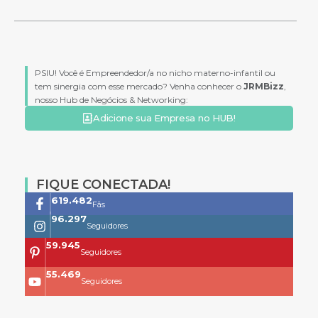
PSIU! Você é Empreendedor/a no nicho materno-infantil ou
tem sinergia com esse mercado? Venha conhecer o
JRMBizz
,
nosso Hub de Negócios & Networking:
Adicione sua Empresa no HUB!
FIQUE CONECTADA!
761.659
Fãs
118.399
Seguidores
73.704
Seguidores
68.200
Seguidores