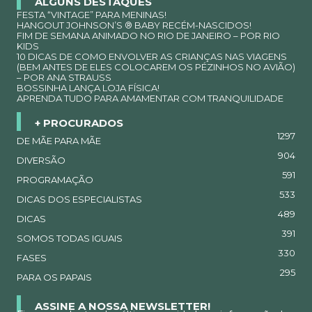
ALGUNS DESTAQUES
FESTA “VINTAGE” PARA MENINAS!
HANGOUT JOHNSON’S ® BABY RECÉM-NASCIDOS!
FIM DE SEMANA ANIMADO NO RIO DE JANEIRO – POR RIO
KIDS
10 DICAS DE COMO ENVOLVER AS CRIANÇAS NAS VIAGENS
(BEM ANTES DE ELES COLOCAREM OS PÉZINHOS NO AVIÃO)
– POR ANA STRAUSS
BOSSINHA LANÇA LOJA FÍSICA!
APRENDA TUDO PARA AMAMENTAR COM TRANQUILIDADE
+ PROCURADOS
1297
DE MÃE PARA MÃE
904
DIVERSÃO
591
PROGRAMAÇÃO
533
DICAS DOS ESPECIALISTAS
489
DICAS
391
SOMOS TODAS IGUAIS
330
FASES
295
PARA OS PAPAIS
ASSINE A NOSSA NEWSLETTER!