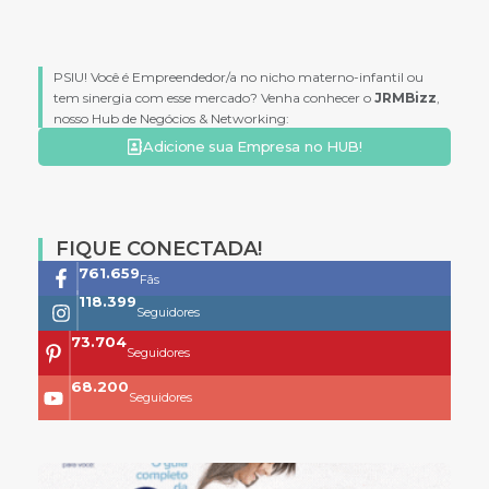
PSIU! Você é Empreendedor/a no nicho materno-infantil ou
tem sinergia com esse mercado? Venha conhecer o
JRMBizz
,
nosso Hub de Negócios & Networking:
Adicione sua Empresa no HUB!
FIQUE CONECTADA!
761.659
Fãs
118.399
Seguidores
73.704
Seguidores
68.200
Seguidores