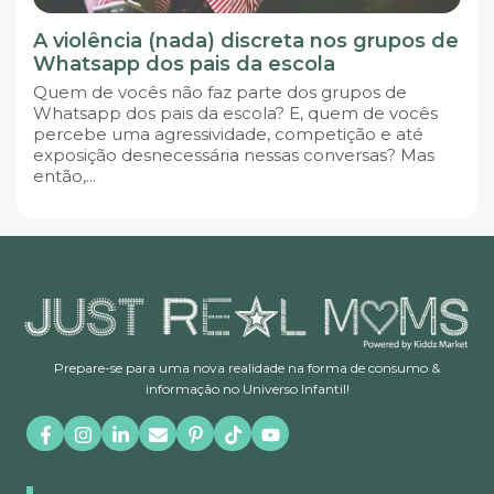
A violência (nada) discreta nos grupos de
Whatsapp dos pais da escola
Quem de vocês não faz parte dos grupos de
Whatsapp dos pais da escola? E, quem de vocês
percebe uma agressividade, competição e até
exposição desnecessária nessas conversas? Mas
então,...
Prepare-se para uma nova realidade na forma de consumo &
informação no Universo Infantil!