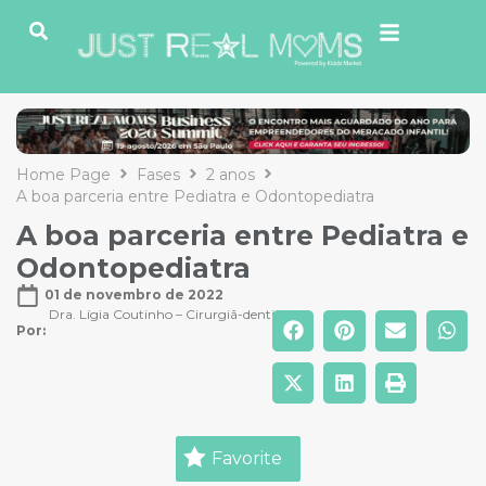
Home Page
Fases
2 anos
A boa parceria entre Pediatra e Odontopediatra
A boa parceria entre Pediatra e
Odontopediatra
01 de novembro de 2022
Dra. Lígia Coutinho – Cirurgiã-dentista
Por: 
Favorite