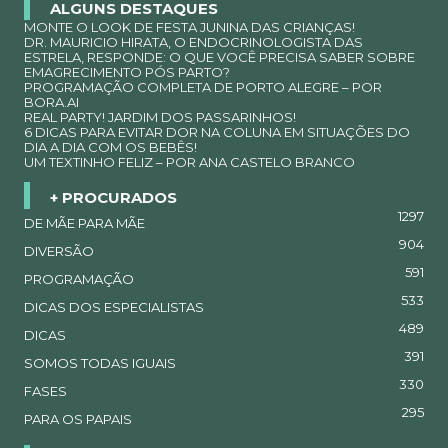
ALGUNS DESTAQUES
MONTE O LOOK DE FESTA JUNINA DAS CRIANÇAS!
DR. MAURICIO HIRATA, O ENDOCRINOLOGISTA DAS
ESTRELA, RESPONDE: O QUE VOCÊ PRECISA SABER SOBRE
EMAGRECIMENTO PÓS PARTO?
PROGRAMAÇÃO COMPLETA DE PORTO ALEGRE – POR
BORA.AI
REAL PARTY! JARDIM DOS PASSARINHOS!
6 DICAS PARA EVITAR DOR NA COLUNA EM SITUAÇÕES DO
DIA A DIA COM OS BEBÊS!
UM TEXTINHO FELIZ – POR ANA CASTELO BRANCO
+ PROCURADOS
1297
DE MÃE PARA MÃE
904
DIVERSÃO
591
PROGRAMAÇÃO
533
DICAS DOS ESPECIALISTAS
489
DICAS
391
SOMOS TODAS IGUAIS
330
FASES
295
PARA OS PAPAIS