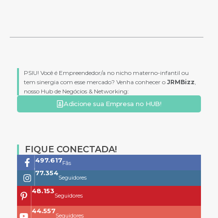
PSIU! Você é Empreendedor/a no nicho materno-infantil ou
tem sinergia com esse mercado? Venha conhecer o
JRMBizz
,
nosso Hub de Negócios & Networking:
Adicione sua Empresa no HUB!
FIQUE CONECTADA!
761.659
Fãs
118.399
Seguidores
73.704
Seguidores
68.200
Seguidores