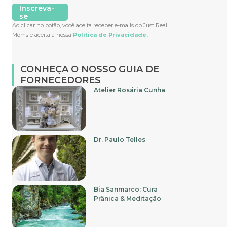
Inscreva-
se
Ao clicar no botão, você aceita receber e-mails do Just Real
Moms e aceita a nossa
Política de Privacidade.
CONHEÇA O NOSSO GUIA DE
FORNECEDORES
Atelier Rosária Cunha
Dr. Paulo Telles
Bia Sanmarco: Cura
Prânica & Meditação