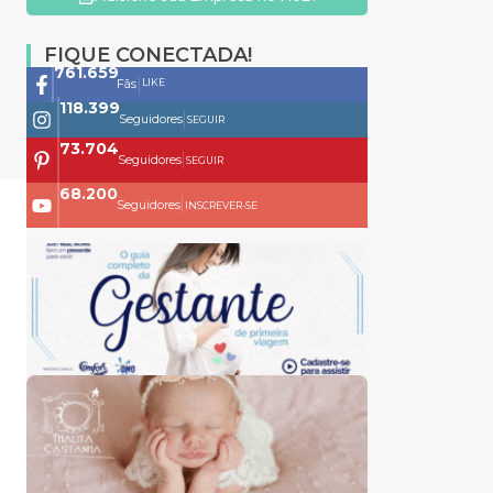
FIQUE CONECTADA!
761.659
|
LIKE
Fãs
118.399
|
Seguidores
SEGUIR
73.704
|
Seguidores
SEGUIR
68.200
|
Seguidores
INSCREVER-SE