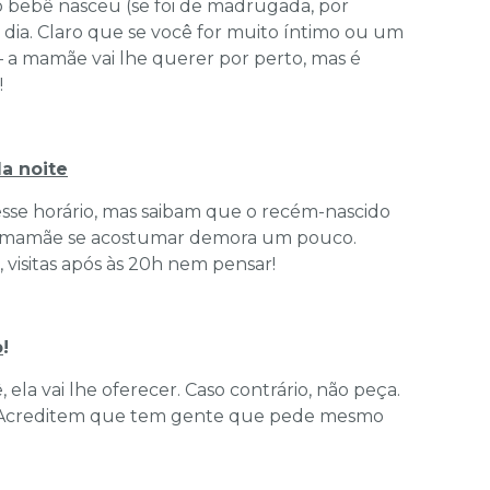
bebê nasceu (se foi de madrugada, por
 dia. Claro que se você for muito íntimo ou um
– a mamãe vai lhe querer por perto, mas é
!
a noite
esse horário, mas saibam que o recém-nascido
 a mamãe se acostumar demora um pouco.
 visitas após às 20h nem pensar!
o
!
la vai lhe oferecer. Caso contrário, não peça.
! Acreditem que tem gente que pede mesmo