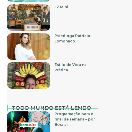
LZ Mini
Psicóloga Patricia
Lomonaco
Estilo de Vida na
Prática
TODO MUNDO ESTÁ LENDO
Programação para o
final de semana – por
Bora.aí