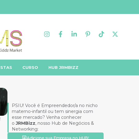
ISTAS
CURSO
HUB JRMBIZZ
PSIU! Você é Empreendedor/a no nicho
materno-infantil ou tem sinergia com
esse mercado? Venha conhecer
!
o
JRMBizz
, nosso Hub de Negócios &
Networking:
Adicione sua Empresa no HUB!