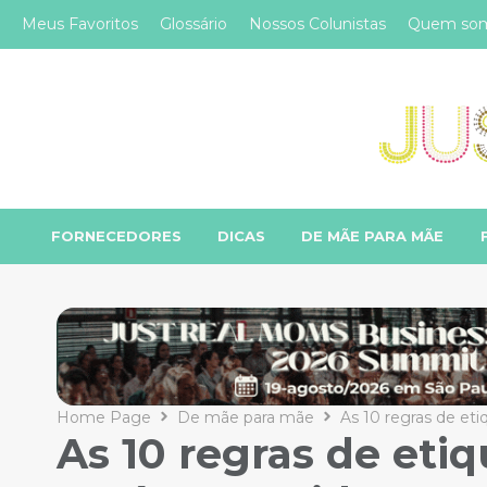
Meus Favoritos
Glossário
Nossos Colunistas
Quem so
FORNECEDORES
DICAS
DE MÃE PARA MÃE
Home Page
De mãe para mãe
As 10 regras de et
As 10 regras de etiq