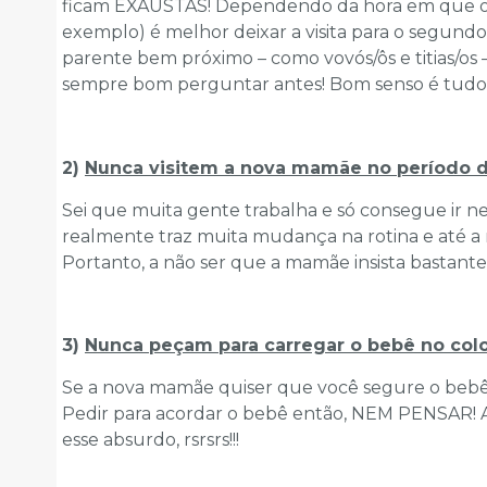
ficam EXAUSTAS! Dependendo da hora em que o 
exemplo) é melhor deixar a visita para o segundo
parente bem próximo – como vovós/ôs e titias/os 
sempre bom perguntar antes! Bom senso é tudo
2)
Nunca visitem a nova mamãe no período d
Sei que muita gente trabalha e só consegue ir n
realmente traz muita mudança na rotina e até
Portanto, a não ser que a mamãe insista bastante,
3)
Nunca peçam para carregar o bebê no col
Se a nova mamãe quiser que você segure o bebê, e
Pedir para acordar o bebê então, NEM PENSAR
esse absurdo, rsrsrs!!!