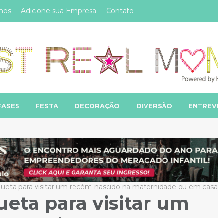
mos
Adicione sua Empresa
Contato
FASES
FESTA
DECORAÇÃO
DIVERSÃO
ENTREV
iqueta para visitar um recém-nascido na maternidade ou em casa
ueta para visitar um