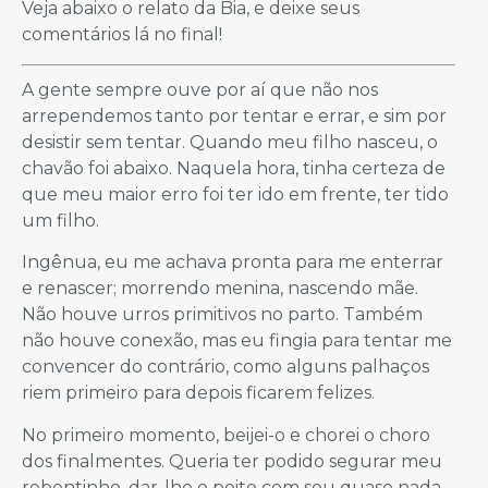
Veja abaixo o relato da Bia, e deixe seus
comentários lá no final!
A gente sempre ouve por aí que não nos
arrependemos tanto por tentar e errar, e sim por
desistir sem tentar. Quando meu filho nasceu, o
chavão foi abaixo. Naquela hora, tinha certeza de
que meu maior erro foi ter ido em frente, ter tido
um filho.
Ingênua, eu me achava pronta para me enterrar
e renascer; morrendo menina, nascendo mãe.
Não houve urros primitivos no parto. Também
não houve conexão, mas eu fingia para tentar me
convencer do contrário, como alguns palhaços
riem primeiro para depois ficarem felizes.
No primeiro momento, beijei-o e chorei o choro
dos finalmentes. Queria ter podido segurar meu
rebentinho, dar-lhe o peito com seu quase nada