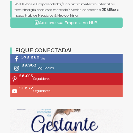
PSIU! Você é Empreendedor/a no nicho materno-infantil ou
tem sinergia com esse mercado? Venha conhecer o
JRMBizz
,
nosso Hub de Negócios & Networking:
Adicione sua Empresa no HUB!
FIQUE CONECTADA!
761.659
Fãs
118.399
Seguidores
73.704
Seguidores
68.200
Seguidores