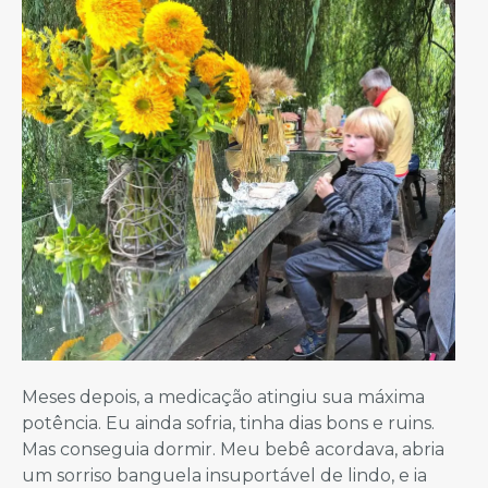
Meses depois, a medicação atingiu sua máxima
potência. Eu ainda sofria, tinha dias bons e ruins.
Mas conseguia dormir. Meu bebê acordava, abria
um sorriso banguela insuportável de lindo, e ia