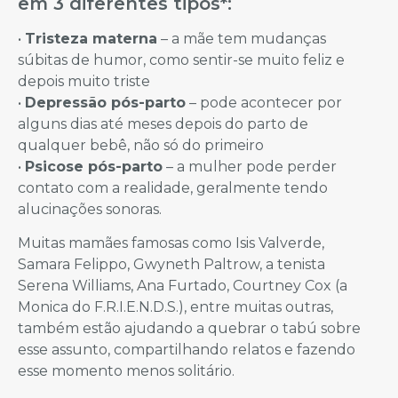
em 3 diferentes tipos*:
•
Tristeza materna
– a mãe tem mudanças
súbitas de humor, como sentir-se muito feliz e
depois muito triste
•
Depressão pós-parto
– pode acontecer por
alguns dias até meses depois do parto de
qualquer bebê, não só do primeiro
•
Psicose pós-parto
– a mulher pode perder
contato com a realidade, geralmente tendo
alucinações sonoras.
Muitas mamães famosas como Isis Valverde,
Samara Felippo, Gwyneth Paltrow, a tenista
Serena Williams, Ana Furtado, Courtney Cox (a
Monica do F.R.I.E.N.D.S.), entre muitas outras,
também estão ajudando a quebrar o tabú sobre
esse assunto, compartilhando relatos e fazendo
esse momento menos solitário.