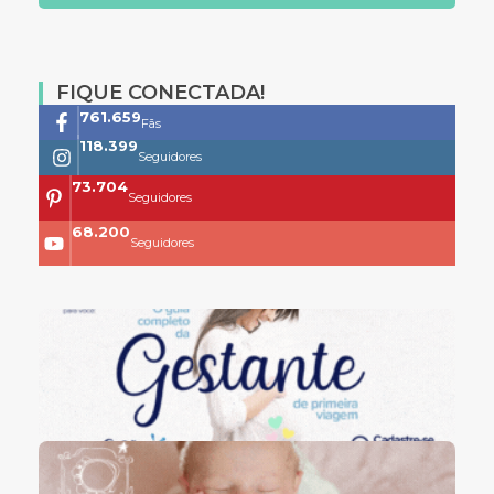
FIQUE CONECTADA!
761.659
Fãs
118.399
Seguidores
73.704
Seguidores
68.200
Seguidores