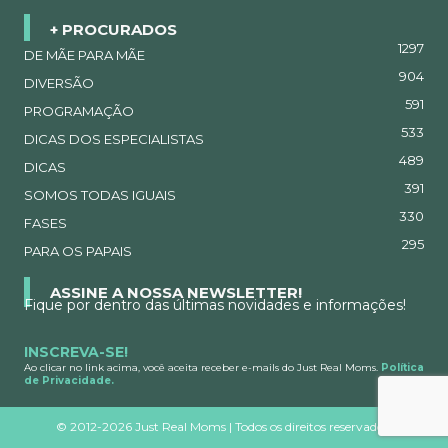
+ PROCURADOS
1297
DE MÃE PARA MÃE
904
DIVERSÃO
591
PROGRAMAÇÃO
533
DICAS DOS ESPECIALISTAS
489
DICAS
391
SOMOS TODAS IGUAIS
330
FASES
295
PARA OS PAPAIS
ASSINE A NOSSA NEWSLETTER!
Fique por dentro das últimas novidades e informações!
INSCREVA-SE!
Ao clicar no link acima, você aceita receber e-mails do Just Real Moms.
Política
de Privacidade.
©
2012-2026 Just Real Moms | Todos os direitos reservados.